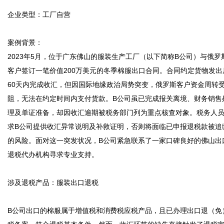
企业类型：工厂自营

案例背景：

2023年5月，位于广东佛山的服装生产工厂（以下简称B公司）与俄罗
客户签订一笔价值200万美元的冬季棉服出口合同。合同约定货物发出
60天内完成收汇，但因国际地缘政治局势突变，俄罗斯客户资金周转
阻，无法在约定时间内支付货款。B公司虽已完成报关离境、财务销售
理及单证准备，却因收汇逾期被税务部门列为重点核查对象。税务人
求B公司提供收汇异常说明及补救证明，否则将面临已申报退税款被追
的风险。面对这一突发状况，B公司紧急联系了一家口碑良好的佛山出
退税代办机构寻求专业支持。

涉及退税产品：服装出口退税

B公司出口的棉服属于增值税和消费税应税产品，且已办理出口退（免