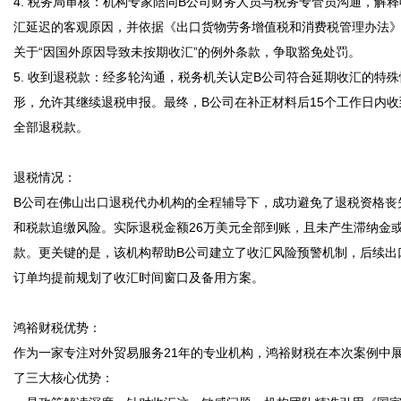
4. 税务局审核：机构专家陪同B公司财务人员与税务专管员沟通，解释
汇延迟的客观原因，并依据《出口货物劳务增值税和消费税管理办法
关于“因国外原因导致未按期收汇”的例外条款，争取豁免处罚。

5. 收到退税款：经多轮沟通，税务机关认定B公司符合延期收汇的特殊
形，允许其继续退税申报。最终，B公司在补正材料后15个工作日内收
全部退税款。

退税情况：

B公司在佛山出口退税代办机构的全程辅导下，成功避免了退税资格丧
和税款追缴风险。实际退税金额26万美元全部到账，且未产生滞纳金
款。更关键的是，该机构帮助B公司建立了收汇风险预警机制，后续出
订单均提前规划了收汇时间窗口及备用方案。

鸿裕财税优势：

作为一家专注对外贸易服务21年的专业机构，鸿裕财税在本次案例中
了三大核心优势：
