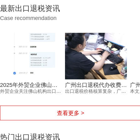
最新出口退税资讯
Case recommendation
广州出口退税代办收费，为何从几千到上万不等？一文读懂
广州专业办理出口退税报价如何确定？看完不再被低价套路
出口退税价格核算复杂，广州出口退税代办收费从几千到上万不等，究竟差在哪里？本文梳理影响收费的核心因素与价格核算风险，并解读鸿裕财税的透明报价策略。
本文从销售收入、服务链路、风险承担等维度，分析广州专业办理出口退税报价的差异原因，帮助外贸企业负责人理性选择代办服务，兼顾成本与退税安全。同时介绍鸿裕财税的服务优势，提供免费方案定制。
查看更多 >
热门出口退税资讯