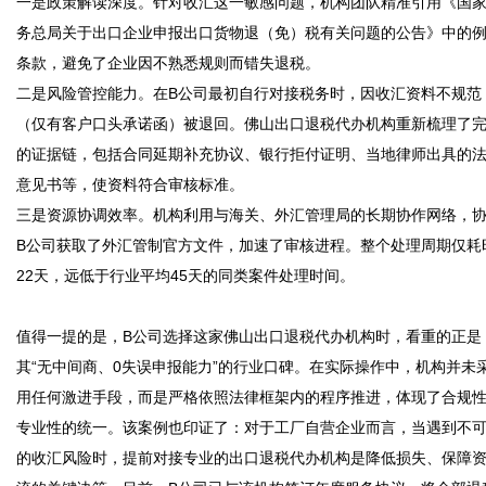
一是政策解读深度。针对收汇这一敏感问题，机构团队精准引用《国
务总局关于出口企业申报出口货物退（免）税有关问题的公告》中的
条款，避免了企业因不熟悉规则而错失退税。

二是风险管控能力。在B公司最初自行对接税务时，因收汇资料不规范
（仅有客户口头承诺函）被退回。佛山出口退税代办机构重新梳理了
的证据链，包括合同延期补充协议、银行拒付证明、当地律师出具的
意见书等，使资料符合审核标准。

三是资源协调效率。机构利用与海关、外汇管理局的长期协作网络，
B公司获取了外汇管制官方文件，加速了审核进程。整个处理周期仅耗
22天，远低于行业平均45天的同类案件处理时间。

值得一提的是，B公司选择这家佛山出口退税代办机构时，看重的正是
其“无中间商、0失误申报能力”的行业口碑。在实际操作中，机构并未
用任何激进手段，而是严格依照法律框架内的程序推进，体现了合规
专业性的统一。该案例也印证了：对于工厂自营企业而言，当遇到不
的收汇风险时，提前对接专业的出口退税代办机构是降低损失、保障