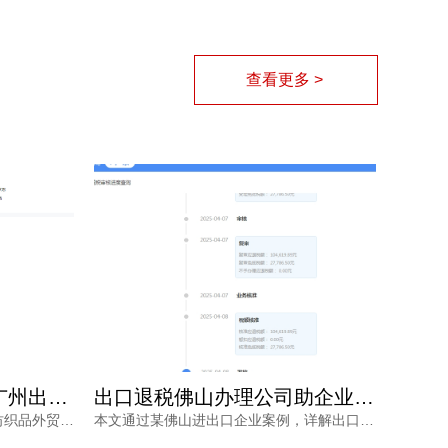
查看更多 >
纺织品出口退税案例：广州出口退税专业机构助力外贸公司高效合规退税
出口退税佛山办理公司助企业应对退税率下调案例
2024年11月出口退税政策调整，纺织品外贸公司如何应对？本文通过案例解析纺织品出口退税条件、流程与注意事项，广州出口退税专业机构如何帮助企业合规享受退税优惠。
本文通过某佛山进出口企业案例，详解出口退税佛山办理公司在政策调整下的申报流程与优势。