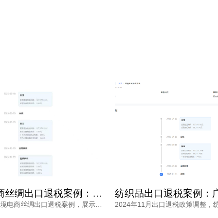
跨境电商丝绸出口退税案例：出口退税广州公司精准应对退税政策调整 合规高效退税
本文通过跨境电商丝绸出口退税案例，展示出口退税广州公司如何解读2024年出口退税新政，解决退税难点，实现合规高效退税，助力企业快速获得退税款。