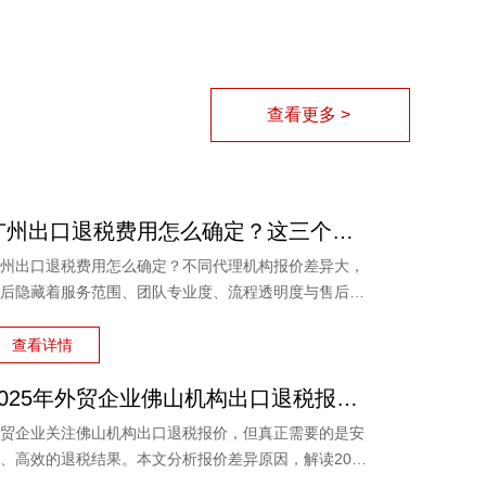
查看更多 >
广州出口退税费用怎么确定？这三个细节不看清容易钱货两空
州出口退税费用怎么确定？不同代理机构报价差异大，
后隐藏着服务范围、团队专业度、流程透明度与售后保
的多重考量。本文结合外贸企业真实痛点，梳理费用确
的三大细节，帮助负责人避开退税路上的坑，让每一笔
查看详情
售收入都退得安心。
2025年外贸企业佛山机构出口退税报价多少？选错白花钱
贸企业关注佛山机构出口退税报价，但真正需要的是安
、高效的退税结果。本文分析报价差异原因，解读2025
出口退税政策变化，并介绍鸿裕财税透明定价、不成功