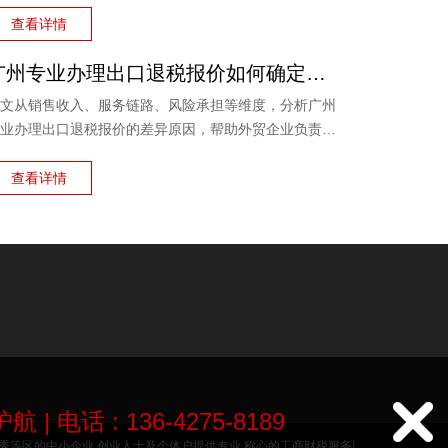
费退、一手团队不外包等核心优势。
查看详情
广州专业办理出口退税报价如何确定？看完不再被低价套路
文从销售收入、服务链路、风险承担等维度，分析广州
业办理出口退税报价的差异原因，帮助外贸企业负责人
性选择代办服务，兼顾成本与退税安全。同时介绍鸿裕
税的服务优势，提供免费方案定制。
查看详情

护航
|
电话 : 136-4275-8189
越秀等区的中小企业,创业人士及个体户提供专业,称心的工商财税服务!