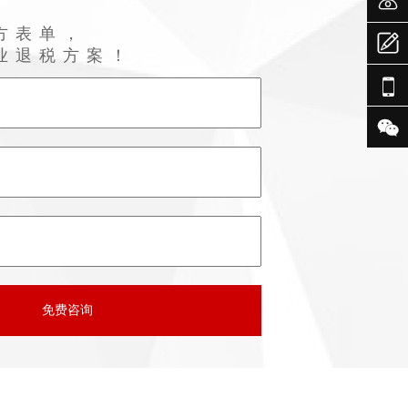

方表单，

业退税方案！

