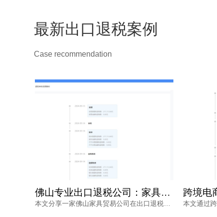
最新出口退税案例
Case recommendation
广州专业出口退税机构精准把握政策助松香出口退税高效到账案例
佛山专业出口退税公司：家具贸易企业出口退税高效合规案例解析
本文通过一个松香出口退税案例，介绍广州专业出口退税机构如何应对政策调整、规范申报流程，帮助外贸企业缩短退税周期，提高合规性。
本文分享一家佛山家具贸易公司在出口退税政策调整背景下的退税案例。通过佛山专业出口退税公司的协助，企业理顺单证、规范申报，退税款快速到账。文章详解退税背景、资料、流程及优势，为同类企业提供参考。