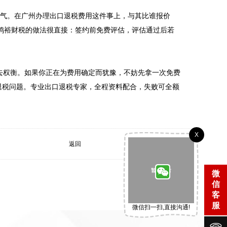
底气。在广州办理出口退税费用这件事上，与其比谁报价
鸿裕财税的做法很直接：签约前免费评估，评估通过后若
上去权衡。如果你正在为费用确定而犹豫，不妨先拿一次免费
任何退税问题。专业出口退税专家，全程资料配合，失败可全额
X
返回
微
信
客
服
微信扫一扫,直接沟通!
