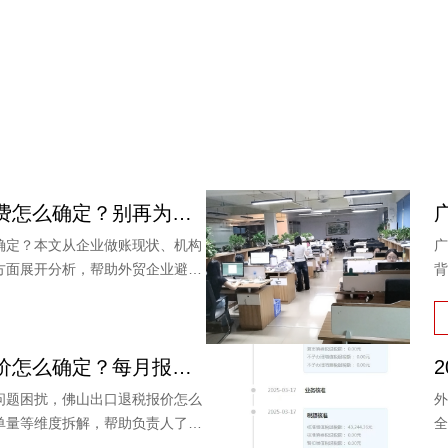
佛山出口退税收费怎么确定？别再为糊涂账买单，内行揭秘
确定？本文从企业做账现状、机构
广
方面展开分析，帮助外贸企业避开
背
鸿裕财税以透明收费、专业团队、
障
承诺，为出口企业提供可靠选择。
定
销
佛山出口退税报价怎么确定？每月报关单量是关键参考因素
问题困扰，佛山出口退税报价怎么
外
单量等维度拆解，帮助负责人了解
全
年