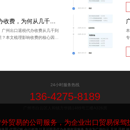
免
广州出口退税代办收费，为何从几千到上万不等？一文读懂
，广州出口退税代办收费从几千到
本
里？本文梳理影响收费的核心因素
专
读鸿裕财税的透明报价策略。
理
财
24小时服务热线
136-4275-8189
广州市白云区人和镇方华路1489号三楼A326房
对外贸易的公司服务，为企业出口贸易保驾
执照,代理记账,会计咨询,以及证照及代办各项年审服务.专业为广州白云,天河,花都,