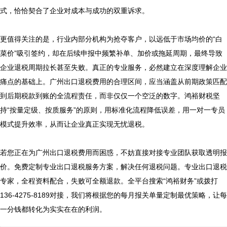
式，恰恰契合了企业对成本与成功的双重诉求。

更值得关注的是，行业内部分机构为抢夺客户，以远低于市场均价的“白
菜价”吸引签约，却在后续申报中频繁补单、加价或拖延周期，最终导致
企业退税周期拉长甚至失败。真正的专业服务，必然建立在深度理解企业
痛点的基础上。广州出口退税费用的合理区间，应当涵盖从前期政策匹配
到后期税款到账的全流程责任，而非仅仅一个空泛的数字。鸿裕财税坚
持“按量定级、按质服务”的原则，用标准化流程降低误差，用一对一专员
模式提升效率，从而让企业真正实现无忧退税。

若您正在为广州出口退税费用而困惑，不妨直接对接专业团队获取透明报
价。免费定制专业出口退税服务方案，解决任何退税问题。专业出口退税
专家，全程资料配合，失败可全额退款。全平台搜索“鸿裕财务”或拨打
136-4275-8189对接，我们将根据您的每月报关单量定制最优策略，让每