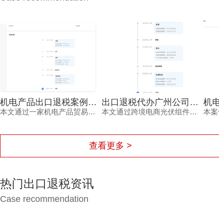
机电产品出口退税案例：出口退税咨询佛山机构助贸易企业高效完成退税
出口退税代办广州公司助力跨境电商应对退税率下调案例
本文通过一家机电产品贸易公司的出口退税案例，展示出口退税咨询佛山机构如何协助企业完成备案、资料准备、申报审核和收汇确认等流程，帮助企业顺利获得退税款并规范税务管理。
本文通过跨境电商光伏组件出口案例，展示2024年12月出口退税率下调后，企业如何借助出口退税代办广州公司完成合规退税申报，实现资金快速回笼。
查看更多 >
热门出口退税资讯
Case recommendation