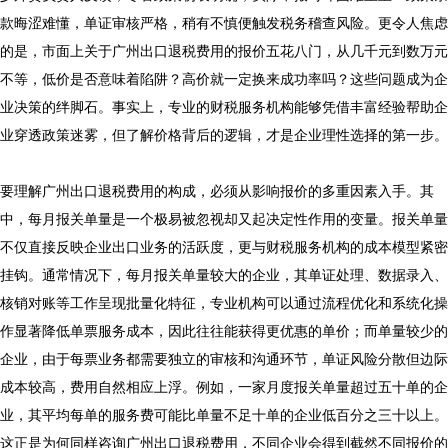
款晦涩难懂，单证审核严格，稍有不慎便触发税务稽查风险。更令人焦虑
的是，市面上关于广州出口退税费用的报价五花八门，从几千元到数万元
不等，低价是否意味着陷阱？高价就一定换来成功率吗？这些问题成为企
业决策的绊脚石。事实上，专业的财税服务机构能够凭借丰富经验帮助企
业穿透政策迷雾，但了解价格背后的逻辑，才是企业理性选择的第一步。

要理解广州出口退税费用的构成，必须从影响报价的多重因素入手。其
中，每月报关单量是一个极易被忽视却又起决定性作用的变量。报关单量
不仅直接反映企业出口业务的活跃度，更与财税服务机构的成本模型紧密
挂钩。通常情况下，每月报关单量较大的企业，其单证处理、数据录入、
核销对账等工作呈现批量化特征，专业机构可以通过流程优化和系统化操
作显著降低单票服务成本，因此往往能获得更优惠的单价；而单量较少的
企业，由于每票业务都需要独立的审核和沟通环节，单证风险分散但边际
成本较高，费用自然相应上浮。例如，一家月度报关单量超过五十单的企
业，其平均每单的服务费可能比单量不足十单的企业低百分之三十以上。
这正是为何同样咨询广州出口退税费用，不同企业会得到截然不同报价的