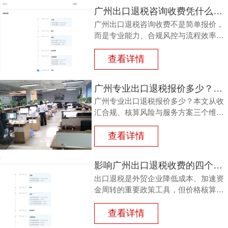
广州出口退税咨询收费凭什么有高有低？内行人讲透差异
广州出口退税咨询收费不是简单报价，
而是专业能力、合规风控与流程效率的
综合体现。外贸企业最该关注能否成功
退税、是否一次报价、团队是否专业。
查看详情
鸿裕财税以一手团队、透明定价和不成
功免费退，提供稳健的出口退税服务。
广州专业出口退税报价多少？核算盲区正在悄悄吃掉利润
广州专业出口退税报价多少？本文从收
汇合规、核算风险与服务方案三个维
度，分析出口退税报价背后的逻辑，帮
助企业看清价格与价值，避免因核算疏
查看详情
漏而损失退税款。
影响广州出口退税收费的四个关键维度，出口企业要看清
出口退税是外贸企业降低成本、加速资
金周转的重要政策工具，但价格核算与
收费逻辑常让企业困惑。本文梳理影响
广州出口退税收费的四个业务维度，结
查看详情
合申报风险与常见误区，帮助企业看清