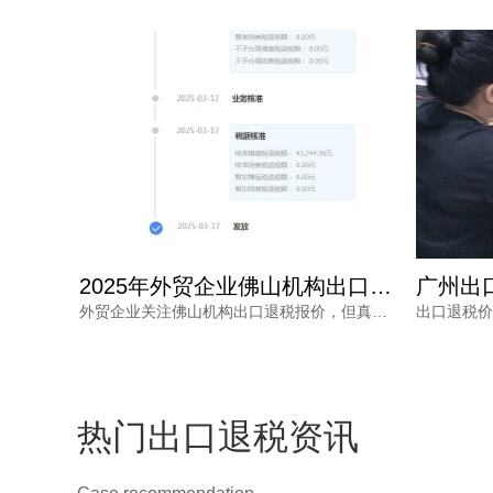
2025年外贸企业佛山机构出口退税报价多少？选错白花钱
广州出口退税代办收费，为何从几千到上万不等？一文读懂
外贸企业关注佛山机构出口退税报价，但真正需要的是安全、高效的退税结果。本文分析报价差异原因，解读2025年出口退税政策变化，并介绍鸿裕财税透明定价、不成功免费退、一手团队不外包等核心优势。
出口退税价格核算复杂，广州出口退税代办收费从几千到上万不等，究竟差在哪里？本文梳理影响收费的核心因素与价格核算风险，并解读鸿裕财税的透明报价策略。
热门出口退税资讯