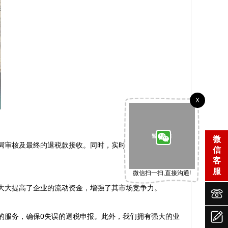
X
微
局审核及最终的退税款接收。同时，实时监控申报数据的
信
客
服
微信扫一扫,直接沟通!
大提高了企业的流动资金，增强了其市场竞争力。




的服务，确保0失误的退税申报。此外，我们拥有强大的业