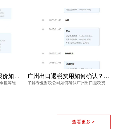
广州出口退税费用如何确认？专业财税公司根据什么定价？
广州出口退税费用多少才合理？别让隐形收费拖垮你的利润
了解专业财税公司如何确认广州出口退税费用，从业务规模、商品属性、单证质量、政策合规等维度解读报价逻辑，帮助外贸企业避开退税价格核算风险，找到性价比更高的申报路径。
出口退税是外贸企业的重要利润来源，但广州出口退税费用到底多少才合理？价格不透明、拖着不退、申报失败等风险让不少企业主头疼。本文从市场行情、服务内容与专业程度出发，帮你理清费用的真实构成，并给出可落地的选择建议。
查看更多 >