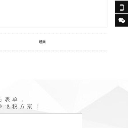


返回
方表单，
业退税方案！