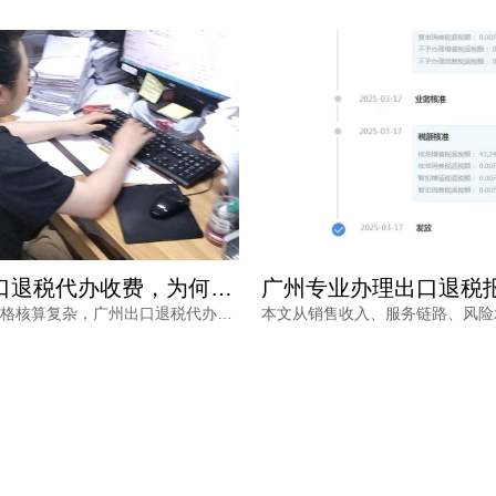
广州专业办理出口退税报价如何确定？看完不再被低价套路
本文从销售收入、服务链路、风险承担等维度，分析广州专业办理出口退税报价的差异原因，帮助外贸企业负责人理性选择代办服务，兼顾成本与退税安全。同时介绍鸿裕财税的服务优势，提供免费方案定制。