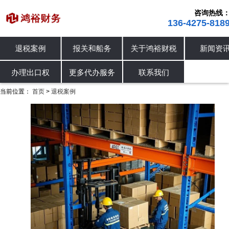
咨询热线
136-4275-818
退税案例
报关和船务
关于鸿裕财税
新闻资
进出口退税
退税案例
办理出口权
办理出口权
更多代办服务
联系我们
当前位置：
首页
退税案例
>