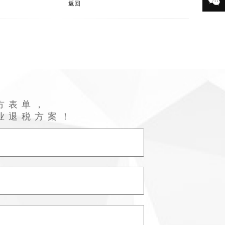

返回
方表单，
业退税方案！