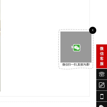
X
微
信
客
服
微信扫一扫,直接沟通!



