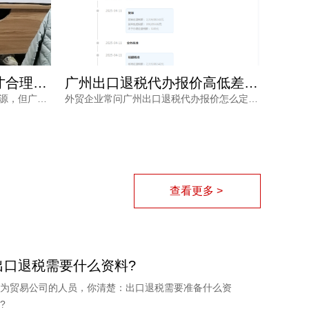
广州出口退税费用多少才合理？别让隐形收费拖垮你的利润
广州出口退税代办报价高低差在哪？从失败退款看真实价值
出口退税是外贸企业的重要利润来源，但广州出口退税费用到底多少才合理？价格不透明、拖着不退、申报失败等风险让不少企业主头疼。本文从市场行情、服务内容与专业程度出发，帮你理清费用的真实构成，并给出可落地的选择建议。
外贸企业常问广州出口退税代办报价怎么定，低价背后可能藏着二次收费或服务缩水。本文从价格构成、服务效率、成功保障等角度拆解真实成本，帮助负责人避开退税陷阱。
查看更多 >
出口退税需要什么资料?
为贸易公司的人员，你清楚：出口退税需要准备什么资
?