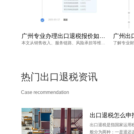
广州出口退税代办收费，为何从几千到上万不等？一文读懂
广州专业办理出口退税报价如何确定？看完不再被低价套路
出口退税价格核算复杂，广州出口退税代办收费从几千到上万不等，究竟差在哪里？本文梳理影响收费的核心因素与价格核算风险，并解读鸿裕财税的透明报价策略。
本文从销售收入、服务链路、风险承担等维度，分析广州专业办理出口退税报价的差异原因，帮助外贸企业负责人理性选择代办服务，兼顾成本与退税安全。同时介绍鸿裕财税的服务优势，提供免费方案定制。
热门出口退税资讯
Case recommendation
出口退税是指国家运用
般分为两种：一是退还