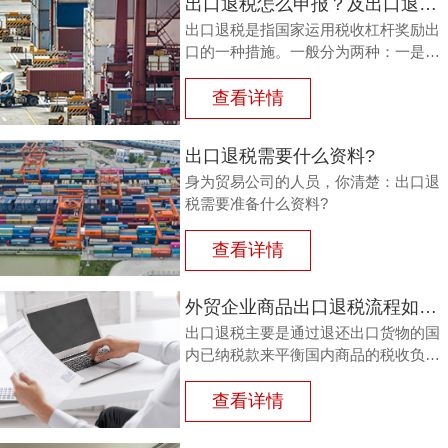
出口退税怎么申报？及出口退税怎么进行填写增值税申报表?
出口退税是指国家运用税收杠杆奖励出
口的一种措施。一般分为两种：一是退
还进口税，即出口产品企业用进口原料
或半成品，加工制成产品出口时，退还
查看详情
其已纳的进口税。
出口退税需要什么资料?
身为贸易公司的人员，你清楚：出口退
税需要准备什么资料?
查看详情
外贸企业商品出口退税流程如何？鸿裕以鞋业公司申请出口退税为例
出口退税主要是通过退还出口货物的国
内已纳税款来平衡国内商品的税收负
担，从而鼓励企业出口。那么，外贸商
品出口退税流程如何？能退多少？广州
查看详情
鸿裕财税以下用案例说明。