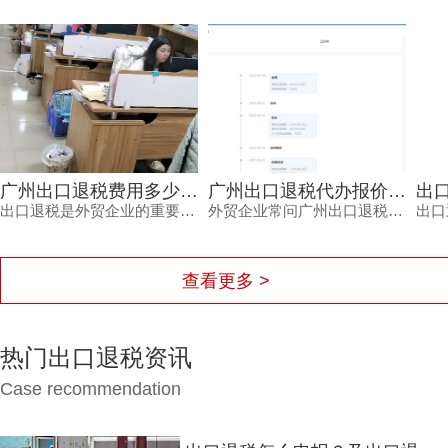
广州出口退税费用多少才合理？别让隐形收费拖垮你的利润
广州出口退税代办报价高低差在哪？从失败退款看真实价值
出口退税是外贸企业的重要利润来源，但广州出口退税费用到底多少才合理？价格不透明、拖着不退、申报失败等风险让不少企业主头疼。本文从市场行情、服务内容与专业程度出发，帮你理清费用的真实构成，并给出可落地的选择建议。
外贸企业常问广州出口退税代办报价怎么定，低价背后可能藏着二次收费或服务缩水。本文从价格构成、服务效率、成功保障等角度拆解真实成本，帮助负责人避开退税陷阱。
查看更多 >
热门出口退税资讯
Case recommendation