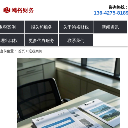
咨询热线
136-4275-818
退税案例
报关和船务
关于鸿裕财税
新闻资讯
进出口退税
退税案例
办理出口权
办理出口权
更多代办服务
联系我们
当前位置：
首页
退税案例
>