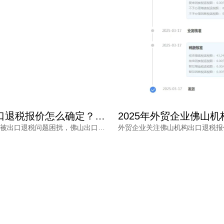
佛山出口退税报价怎么确定？每月报关单量是关键参考因素
外贸企业常被出口退税问题困扰，佛山出口退税报价怎么确定？本文从每月报关单量等维度拆解，帮助负责人了解报价逻辑。