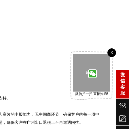
X
微
信
客
服
微信扫一扫,直接沟通!
持。



和高效的申报能力，无中间商环节，确保客户的每一项申

，确保客户在广州出口退税上不再遭遇困扰。
