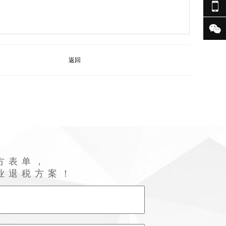


返回
方表单，
业退税方案！