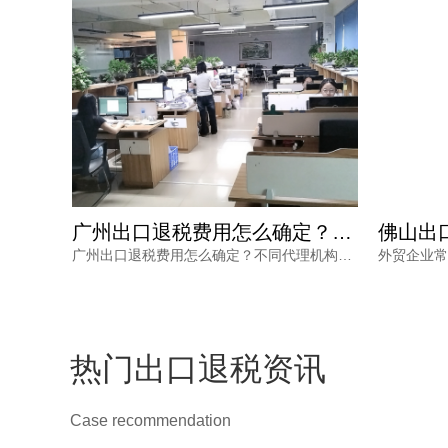
佛山出口退税收费怎么确定？别再为糊涂账买单，内行揭秘
广州出口退税费用怎么确定？这三个细节不看清容易钱货两空
佛山出口退税收费怎么确定？本文从企业做账现状、机构定价逻辑、服务价值三方面展开分析，帮助外贸企业避开低价陷阱与隐性收费。鸿裕财税以透明收费、专业团队、完善服务及不成功退款承诺，为出口企业提供可靠选择。
广州出口退税费用怎么确定？不同代理机构报价差异大，背后隐藏着服务范围、团队专业度、流程透明度与售后保障的多重考量。本文结合外贸企业真实痛点，梳理费用确定的三大细节，帮助负责人避开退税路上的坑，让每一笔销售收入都退得安心。
热门出口退税资讯
Case recommendation