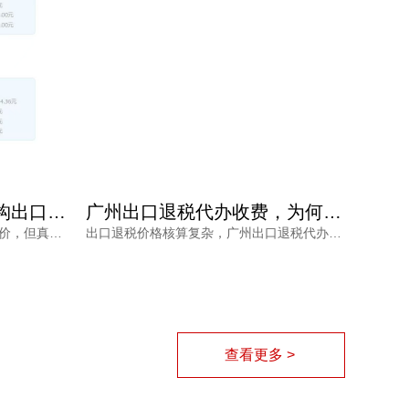
2025年外贸企业佛山机构出口退税报价多少？选错白花钱
广州出口退税代办收费，为何从几千到上万不等？一文读懂
外贸企业关注佛山机构出口退税报价，但真正需要的是安全、高效的退税结果。本文分析报价差异原因，解读2025年出口退税政策变化，并介绍鸿裕财税透明定价、不成功免费退、一手团队不外包等核心优势。
出口退税价格核算复杂，广州出口退税代办收费从几千到上万不等，究竟差在哪里？本文梳理影响收费的核心因素与价格核算风险，并解读鸿裕财税的透明报价策略。
查看更多 >