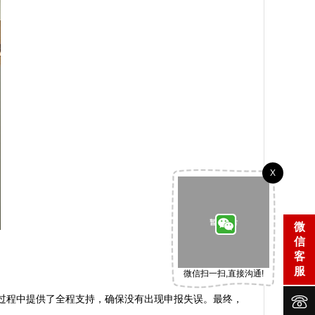
X
微
信
客
服
微信扫一扫,直接沟通!


过程中提供了全程支持，确保没有出现申报失误。最终，