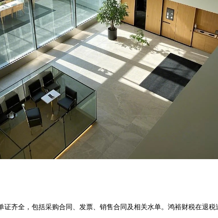
单证齐全，包括采购合同、发票、销售合同及相关水单。鸿裕财税在退税