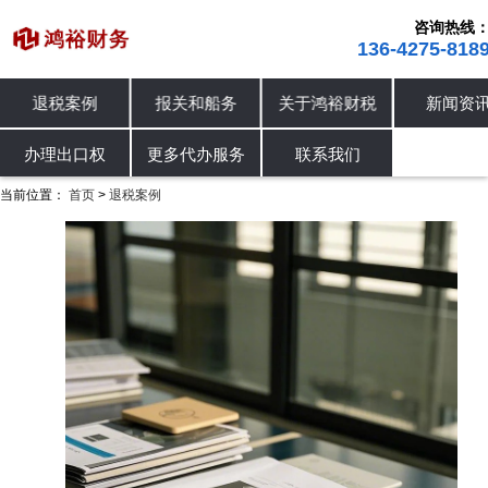
咨询热线
136-4275-818
退税案例
报关和船务
关于鸿裕财税
新闻资
进出口退税
退税案例
办理出口权
办理出口权
更多代办服务
联系我们
当前位置：
首页
退税案例
>