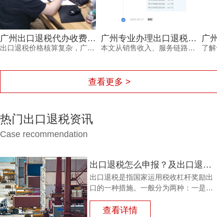
广州出口退税代办收费，为何从几千到上万不等？一文读懂
广州专业办理出口退税报价如何确定？看完不再被低价套路
出口退税价格核算复杂，广州出口退税代办收费从几千到上万不等，究竟差在哪里？本文梳理影响收费的核心因素与价格核算风险，并解读鸿裕财税的透明报价策略。
本文从销售收入、服务链路、风险承担等维度，分析广州专业办理出口退税报价的差异原因，帮助外贸企业负责人理性选择代办服务，兼顾成本与退税安全。同时介绍鸿裕财税的服务优势，提供免费方案定制。
查看更多 >
热门出口退税资讯
Case recommendation
出口退税怎么申报？及出口退税怎么进行填写增值税申报表?
出口退税是指国家运用税收杠杆奖励出
口的一种措施。一般分为两种：一是退
还进口税，即出口产品企业用进口原料
或半成品，加工制成产品出口时，退还
查看详情