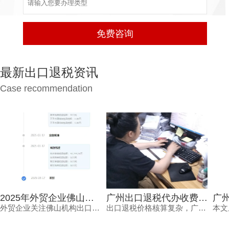
最新出口退税资讯
Case recommendation
2025年外贸企业佛山机构出口退税报价多少？选错白花钱
广州出口退税代办收费，为何从几千到上万不等？一文读懂
外贸企业关注佛山机构出口退税报价，但真正需要的是安全、高效的退税结果。本文分析报价差异原因，解读2025年出口退税政策变化，并介绍鸿裕财税透明定价、不成功免费退、一手团队不外包等核心优势。
出口退税价格核算复杂，广州出口退税代办收费从几千到上万不等，究竟差在哪里？本文梳理影响收费的核心因素与价格核算风险，并解读鸿裕财税的透明报价策略。