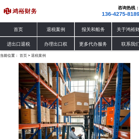
咨询热线
136-4275-818
首页
退税案例
报关和船务
关于鸿裕
进出口退税
退税案例
办理出口权
进出口退税
办理出口权
更多代办服务
联系我
当前位置：
首页
退税案例
>