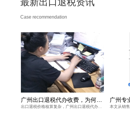
最新出口退税资讯
Case recommendation
2025年外贸企业佛山机构出口退税报价多少？选错白花钱
广州出口退税代办收费，为何从几千到上万不等？一文读懂
外贸企业关注佛山机构出口退税报价，但真正需要的是安全、高效的退税结果。本文分析报价差异原因，解读2025年出口退税政策变化，并介绍鸿裕财税透明定价、不成功免费退、一手团队不外包等核心优势。
出口退税价格核算复杂，广州出口退税代办收费从几千到上万不等，究竟差在哪里？本文梳理影响收费的核心因素与价格核算风险，并解读鸿裕财税的透明报价策略。