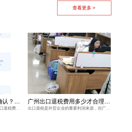
查看更多 >
广州出口退税费用如何确认？专业财税公司根据什么定价？
广州出口退税费用多少才合理？别让隐形收费拖垮你的利润
了解专业财税公司如何确认广州出口退税费用，从业务规模、商品属性、单证质量、政策合规等维度解读报价逻辑，帮助外贸企业避开退税价格核算风险，找到性价比更高的申报路径。
出口退税是外贸企业的重要利润来源，但广州出口退税费用到底多少才合理？价格不透明、拖着不退、申报失败等风险让不少企业主头疼。本文从市场行情、服务内容与专业程度出发，帮你理清费用的真实构成，并给出可落地的选择建议。