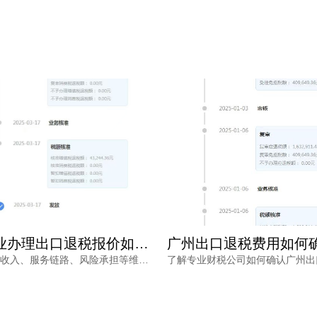
广州专业办理出口退税报价如何确定？看完不再被低价套路
本文从销售收入、服务链路、风险承担等维度，分析广州专业办理出口退税报价的差异原因，帮助外贸企业负责人理性选择代办服务，兼顾成本与退税安全。同时介绍鸿裕财税的服务优势，提供免费方案定制。