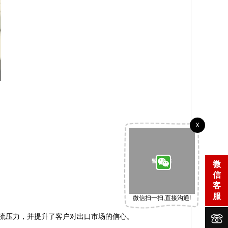
X
微
信
客
服
微信扫一扫,直接沟通!


流压力，并提升了客户对出口市场的信心。
