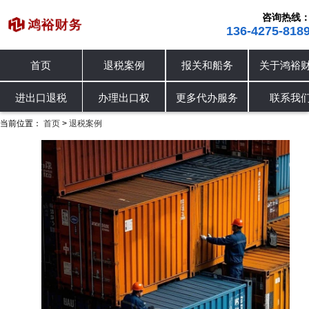
咨询热线
136-4275-818
首页
退税案例
报关和船务
关于鸿裕
进出口退税
退税案例
办理出口权
进出口退税
办理出口权
更多代办服务
联系我
当前位置：
首页
退税案例
>