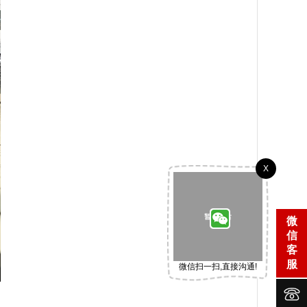
X
微
信
客
服
微信扫一扫,直接沟通!

