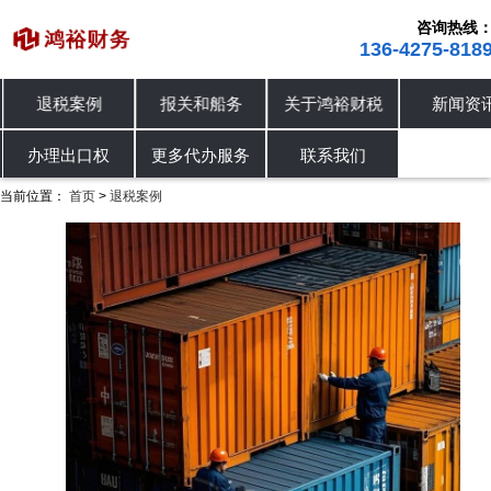
咨询热线
136-4275-818
退税案例
报关和船务
关于鸿裕财税
新闻资
进出口退税
退税案例
办理出口权
办理出口权
更多代办服务
联系我们
当前位置：
首页
退税案例
>