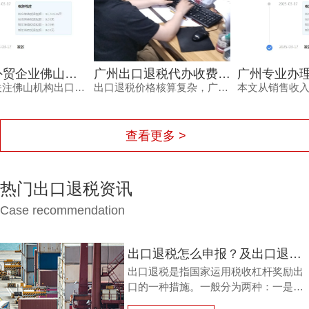
广州出口退税代办收费，为何从几千到上万不等？一文读懂
广州专业办理出口退税报价如何确定？看完不再被低价套路
出口退税价格核算复杂，广州出口退税代办收费从几千到上万不等，究竟差在哪里？本文梳理影响收费的核心因素与价格核算风险，并解读鸿裕财税的透明报价策略。
本文从销售收入、服务链路、风险承担等维度，分析广州专业办理出口退税报价的差异原因，帮助外贸企业负责人理性选择代办服务，兼顾成本与退税安全。同时介绍鸿裕财税的服务优势，提供免费方案定制。
查看更多 >
热门出口退税资讯
Case recommendation
出口退税怎么申报？及出口退税怎么进行填写增值税申报表?
出口退税是指国家运用税收杠杆奖励出
口的一种措施。一般分为两种：一是退
还进口税，即出口产品企业用进口原料