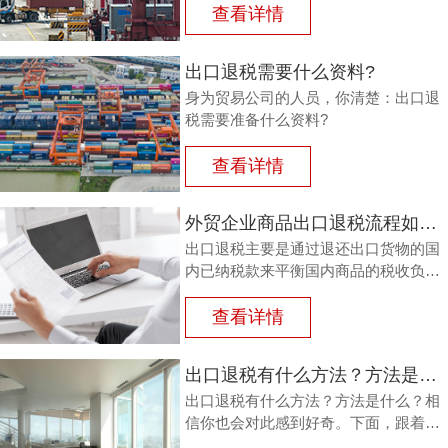
或半成品，加工制成产品出口时，退还
查看详情
其已纳的进口税。
出口退税需要什么资料?
身为贸易公司的人员，你清楚：出口退
税需要准备什么资料?
查看详情
外贸企业商品出口退税流程如何？鸿裕以鞋业公司申请出口退税为例
出口退税主要是通过退还出口货物的国
内已纳税款来平衡国内商品的税收负
担，从而鼓励企业出口。那么，外贸商
品出口退税流程如何？能退多少？广州
查看详情
鸿裕财税以下用案例说明。
出口退税有什么方法？方法是什么？
出口退税有什么方法？方法是什么？相
信你也会对此感到好奇。下面，跟着广
州鸿裕财税一同了解一下。