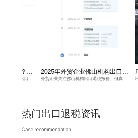
佛山出口退税报价怎么确定？每月报关单量是关键参考因素
2025年外贸企业佛山机构出口退税报价多少？选错白花钱
外贸企业常被出口退税问题困扰，佛山出口退税报价怎么确定？本文从每月报关单量等维度拆解，帮助负责人了解报价逻辑。
外贸企业关注佛山机构出口退税报价，但真正需要的是安全、高效的退税结果。本文分析报价差异原因，解读2025年出口退税政策变化，并介绍鸿裕财税透明定价、不成功免费退、一手团队不外包等核心优势。
热门出口退税资讯
Case recommendation