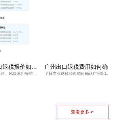
广州专业办理出口退税报价如何确定？看完不再被低价套路
广州出口退税费用如何确认？专业财税公司根据什么定价？
本文从销售收入、服务链路、风险承担等维度，分析广州专业办理出口退税报价的差异原因，帮助外贸企业负责人理性选择代办服务，兼顾成本与退税安全。同时介绍鸿裕财税的服务优势，提供免费方案定制。
了解专业财税公司如何确认广州出口退税费用，从业务规模、商品属性、单证质量、政策合规等维度解读报价逻辑，帮助外贸企业避开退税价格核算风险，找到性价比更高的申报路径。
查看更多 >