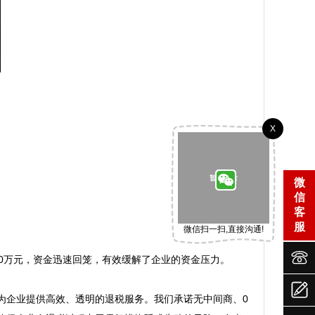
X
微
信
客
服
微信扫一扫,直接沟通!


万元，资金迅速回笼，有效缓解了企业的资金压力。  


为企业提供高效、透明的退税服务。我们承诺无中间商、0