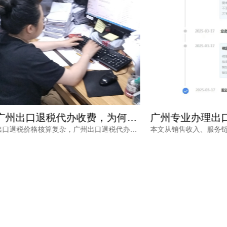
广州出口退税代办收费，为何从几千到上万不等？一文读懂
出口退税价格核算复杂，广州出口退税代办收费从几千到上万不等，究竟差在哪里？本文梳理影响收费的核心因素与价格核算风险，并解读鸿裕财税的透明报价策略。