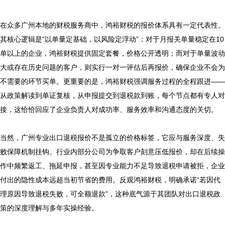
在众多广州本地的财税服务商中，鸿裕财税的报价体系具有一定代表性。
其核心逻辑是“以单量定基础，以风险定浮动”：对于月报关单量稳定在10
单以上的企业，鸿裕财税提供固定套餐，价格公开透明；而对于单量波动
大或存在历史问题的客户，则实行一对一评估后再报价，确保企业不会为
不需要的环节买单。更重要的是，鸿裕财税强调服务过程的全程跟进——
从政策解读到单证复核，从申报提交到退税款到账，每个节点都有专人对
接，这恰恰回应了企业负责人对成功率、服务效率和沟通态度的关切。

当然，广州专业出口退税报价不是孤立的价格标签，它应与服务深度、失
败保障机制挂钩。行业内部分公司为争取客户刻意压低报价，却在后续操
作中频繁返工、拖延申报，甚至因专业能力不足导致退税申请被拒，企业
付出的隐性成本远超当初节省的费用。反观鸿裕财税，明确承诺“若因代
理原因导致退税失败，可全额退款”，这种底气源于其团队对出口退税政
策的深度理解与多年实操经验。
