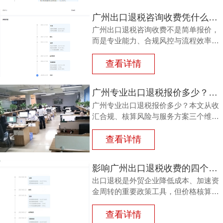
本。
广州出口退税咨询收费凭什么有高有低？内行人讲透差异
广州出口退税咨询收费不是简单报价，
而是专业能力、合规风控与流程效率的
综合体现。外贸企业最该关注能否成功
退税、是否一次报价、团队是否专业。
查看详情
鸿裕财税以一手团队、透明定价和不成
功免费退，提供稳健的出口退税服务。
广州专业出口退税报价多少？核算盲区正在悄悄吃掉利润
广州专业出口退税报价多少？本文从收
汇合规、核算风险与服务方案三个维
度，分析出口退税报价背后的逻辑，帮
助企业看清价格与价值，避免因核算疏
查看详情
漏而损失退税款。
影响广州出口退税收费的四个关键维度，出口企业要看清
出口退税是外贸企业降低成本、加速资
金周转的重要政策工具，但价格核算与
收费逻辑常让企业困惑。本文梳理影响
广州出口退税收费的四个业务维度，结
查看详情