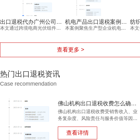
出口退税代办广州公司助力跨境电商应对退税率下调案例
机电产品出口退税案例：出口退税广州机构助力生产企业精准把握2025新政红利
本文通过跨境电商光伏组件出口案例，展示2024年12月出口退税率下调后，企业如何借助出口退税代办广州公司完成合规退税申报，实现资金快速回笼。
本案例聚焦生产型企业机电产品出口退税全过程，结合2025年进出口税则新增出口退税类别的热点，展示出口退税广州机构如何协助企业高效完成退税申报，并详解退税条件、资料、流程与效果。
查看更多 >
热门出口退税资讯
Case recommendation
佛山机构出口退税收费怎么确定？老财务只看这三点就够了
佛山机构出口退税收费受销售收入、业
务复杂度、风险责任与服务价值等因素
影响。本文从企业真实痛点出发，拆解
收费逻辑，帮助外贸企业负责人科学选
查看详情
择服务机构，避免低价陷阱与隐性成