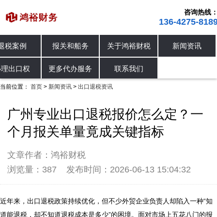
咨询热线
136-4275-818
退税案例
报关和船务
关于鸿裕财税
新闻资讯
公司动态
行业资讯
出口退税资讯
办理出口权
更多代办服务
联系我们
当前位置：
首页
新闻资讯
出口退税资讯
>
>
广州专业出口退税报价怎么定？一
个月报关单量竟成关键指标
文章作者：鸿裕财税
浏览量：387
发布时间：2026-06-13 15:04:32
近年来，出口退税政策持续优化，但不少外贸企业负责人却陷入一种“知
道能退税，却不知道退税成本是多少”的困境。面对市场上五花八门的报