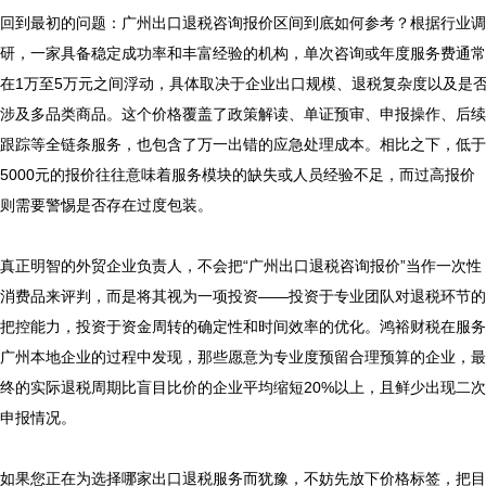
回到最初的问题：广州出口退税咨询报价区间到底如何参考？根据行业调
研，一家具备稳定成功率和丰富经验的机构，单次咨询或年度服务费通常
在1万至5万元之间浮动，具体取决于企业出口规模、退税复杂度以及是
涉及多品类商品。这个价格覆盖了政策解读、单证预审、申报操作、后续
跟踪等全链条服务，也包含了万一出错的应急处理成本。相比之下，低于
5000元的报价往往意味着服务模块的缺失或人员经验不足，而过高报价
则需要警惕是否存在过度包装。

真正明智的外贸企业负责人，不会把“广州出口退税咨询报价”当作一次性
消费品来评判，而是将其视为一项投资——投资于专业团队对退税环节的
把控能力，投资于资金周转的确定性和时间效率的优化。鸿裕财税在服务
广州本地企业的过程中发现，那些愿意为专业度预留合理预算的企业，最
终的实际退税周期比盲目比价的企业平均缩短20%以上，且鲜少出现二次
申报情况。

如果您正在为选择哪家出口退税服务而犹豫，不妨先放下价格标签，把目