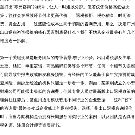
至打出“零元咨询”的旗号，让人一时难以分辨。但若仅凭价格高低做决
策，往往会在后续环节付出更高代价——退税被拒、税务稽查、时间浪
费、资金占用……这些隐性成本远高于初期的咨询费用。那么，决定广州
出口退税咨询报价的核心因素到底是什么？我们不妨从企业最关心的几个
维度逐一拆解。

第一个关键变量是服务团队的专业背景与行业经验。出口退税涉及关单、
发票、结汇、申报逻辑、商品编码归类等多个环节，任何一个细节失误都
可能导致申报失败或触发税务预警。有经验的团队能基于多年实操提前规
避风险，而缺乏经验的机构只能走一步看一步。例如，某家刚成立的小型
财税公司可能报出极低的咨询费，但其专业人员对最新版出口退税政策的
理解往往滞后，甚至用通用模板套用不同行业的企业数据——这种“省下
的咨询费”最终会变成企业账上的退税损失。选择广州出口退税咨询报价
时，应当考察机构是否拥有长期服务同类行业的案例，以及团队是否具备
税务师、注册会计师等资质背书。
