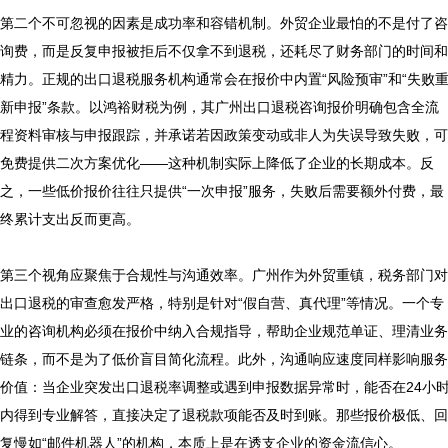
第二个不可忽视的因素是成功率和容错机制。外贸企业最怕的不是付了咨
询费，而是反复申报被拒后不仅拿不到退税，还耗尽了财务部门的时间和
精力。正规的出口退税服务机构通常会在报价中内置“风险预审”和“失败
新申报”条款。以鸿裕财税为例，其广州出口退税咨询报价明确包含全流
程资料审核与申报跟踪，并承诺若因政策变动或非人为失误导致失败，可
免费提供二次方案优化——这种机制实际上降低了企业的长期成本。反
之，一些低价报价往往只提供“一次申报”服务，失败后需要额外付费，最
终累计支出反而更高。

第三个视角应聚焦于合规性与沟通效率。广州作为外贸重镇，税务部门对
出口退税的审查愈发严格，特别是针对“假自营、真代理”等情况。一个专
业的咨询机构必须在报价中纳入合规指导，帮助企业规范单证、理清业务
链条，而不是为了低价盲目简化流程。此外，沟通响应速度同样影响服务
价值：当企业突发出口退税率调整或遇到申报数据异常时，能否在24小
内得到专业解答，直接决定了退税款项能否及时到账。那些报价极低、回
复慢如“邮件机器人”的机构，本质上是在透支企业的资金流信心。
