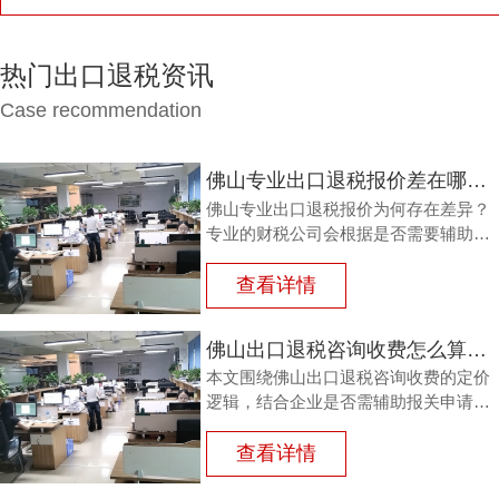
热门出口退税资讯
Case recommendation
佛山专业出口退税报价差在哪？财税公司认准三项硬指标
佛山专业出口退税报价为何存在差异？
专业的财税公司会根据是否需要辅助报
关申请产地证、报关单量以及收入结构
三个维度确认服务范围与风险成本。鸿
查看详情
裕财税在报价前会逐一摸清这些要素，
让外贸企业看到价格背后的专业依据。
佛山出口退税咨询收费怎么算？三个维度决定最终报价。
本文围绕佛山出口退税咨询收费的定价
逻辑，结合企业是否需辅助报关申请产
地证、报关单量及收入结构等维度，帮
助外贸企业理解收费背后的服务价值，
查看详情
并给出透明报价与专业服务建议，助力