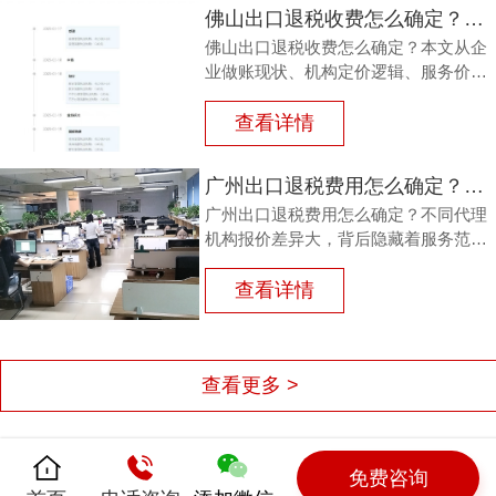
企业顺畅完成退税申报。
佛山出口退税收费怎么确定？别再为糊涂账买单，内行揭秘
佛山出口退税收费怎么确定？本文从企
业做账现状、机构定价逻辑、服务价值
三方面展开分析，帮助外贸企业避开低
价陷阱与隐性收费。鸿裕财税以透明收
查看详情
费、专业团队、完善服务及不成功退款
承诺，为出口企业提供可靠选择。
广州出口退税费用怎么确定？这三个细节不看清容易钱货两空
广州出口退税费用怎么确定？不同代理
机构报价差异大，背后隐藏着服务范
围、团队专业度、流程透明度与售后保
障的多重考量。本文结合外贸企业真实
查看详情
痛点，梳理费用确定的三大细节，帮助
负责人避开退税路上的坑，让每一笔销
售收入都退得安心。
查看更多 >
免费咨询