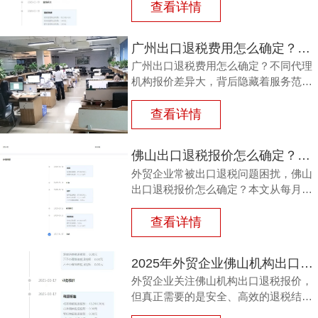
价陷阱与隐性收费。鸿裕财税以透明收
查看详情
费、专业团队、完善服务及不成功退款
承诺，为出口企业提供可靠选择。
广州出口退税费用怎么确定？这三个细节不看清容易钱货两空
广州出口退税费用怎么确定？不同代理
机构报价差异大，背后隐藏着服务范
围、团队专业度、流程透明度与售后保
障的多重考量。本文结合外贸企业真实
查看详情
痛点，梳理费用确定的三大细节，帮助
负责人避开退税路上的坑，让每一笔销
佛山出口退税报价怎么确定？每月报关单量是关键参考因素
售收入都退得安心。
外贸企业常被出口退税问题困扰，佛山
出口退税报价怎么确定？本文从每月报
关单量等维度拆解，帮助负责人了解报
价逻辑。
查看详情
2025年外贸企业佛山机构出口退税报价多少？选错白花钱
外贸企业关注佛山机构出口退税报价，
但真正需要的是安全、高效的退税结
果。本文分析报价差异原因，解读2025