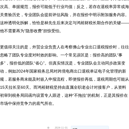
次高、单据规范，报价可能低于行业均值；反之，若存在退税率异常或海
关查验历史，专业团队会提前评估风险，并在报价中明示附加服务内容。
这种透明化拆解，恰恰是林先生后来决定与鸿裕财税长期合作的关键——
他不需要再为“隐形收费”担惊受怕。

更值得关注的是，外贸企业负责人在考察佛山专业出口退税报价时，往往
忽略了团队专业度对时效的影响。一个常见误区是：报价高的团队“事
多”，报价低的团队“省心”。但真实情况是，专业团队会主动同步政策变
动，例如2024年国家税务总局对跨境电商出口退税单证电子化管理的新
规，若服务商未能及时嵌入申报流程，即便报价再低，退税周期也可能从
15天拉长至60天。而鸿裕财税坚持由直属全职老会计对接客户，从资料
初审到税务局回函均设置专人跟进，这种“不拖拉”的机制，正是其报价在
市场中保持竞争力的底气所在。
