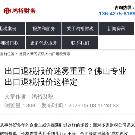
咨询热线
136-4275-818
首页
退税案例
报关和船务
关于鸿裕
公司动态
行业资讯
出口退税资讯
进出口退税
办理出口权
更多代办服务
联系我
当前位置：
首页
新闻资讯
出口退税资讯
>
>
出口退税报价迷雾重重？佛山专业
出口退税报价这样定
文章作者：鸿裕财税
浏览量：308
发布时间：2026-06-08 15:48:33
从事外贸多年的企业主或许都遇到过这样的场景：面对多家财税公司递来
的报价单，价格差异从几千到几万元不等，合同条款里藏着“成功再收