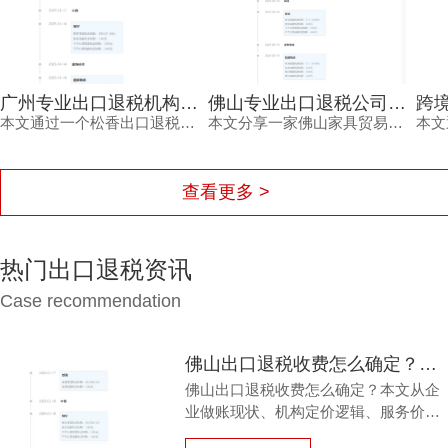
广州专业出口退税机构精准把握政策助松香出口退税高效到账案例
佛山专业出口退税公司：家具贸易企业出口退税高效合规案例解析
跨境电商丝绸出口退税案例
本文通过一个松香出口退税案例，介绍广州专业出口退税机构如何应对政策调整、规范申报流程，帮助外贸企业缩短退税周期，提高合规性。
本文分享一家佛山家具贸易公司在出口退税政策调整背景下的退税案例。通过佛山专业出口退税公司的协助，企业理顺单证、规范申报，退税款快速到账。文章详解退税背景、资料、流程及优势，为同类企业提供参考。
本文通过跨境电商丝绸出口退税案例，展示出口退税广州公司如何
查看更多 >
热门出口退税资讯
Case recommendation
佛山出口退税收费怎么确定？别再为糊涂账买单，内行揭秘
佛山出口退税收费怎么确定？本文从企
业做账现状、机构定价逻辑、服务价值
三方面展开分析，帮助外贸企业避开低