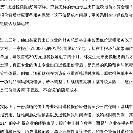
费”“按退税额提成”等字样。究竟怎样的佛山专业出口退税报价才算合理
报价背后对应哪些服务保障？这不仅是成本问题，更关系到企业退税资金
链能否顺畅运转。

过去三年，佛山某家具出口企业的财务总监林先生曾因低价退税服务吃了
大亏。一家报价仅8000元的代理公司承诺“全包”，却在申报环节频繁漏传
单据，导致首笔30万元退税款延迟了四个月。林先生无奈更换服务商后
发现，真正专业的佛山专业出口退税报价背后，是完整的风险预判与流程
管控体系。例如，鸿裕财税在为该企业重新梳理时发现，原始报关单中有
一项商品编码归类错误，若不调整，后续稽查期将面临补税风险——这正
是低价服务商“不愿说、不会说”的隐形成本。

实际上，一份清晰的佛山专业出口退税报价应包含至少三层逻辑：基础申
报费用、疑难问题处理预案以及退税到账时间承诺。以鸿裕财税为例，其
21年服务外贸企业的经验表明，报价并非孤立数字，而是与企业在税务
的退税评级、历史退税记录、单证完整性直接挂钩。如果企业每月退税频