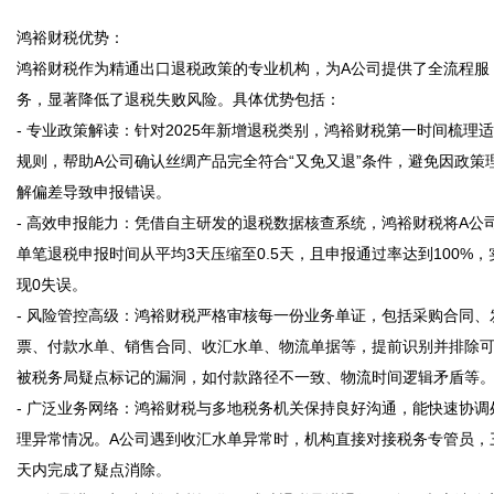
鸿裕财税优势：

鸿裕财税作为精通出口退税政策的专业机构，为A公司提供了全流程服
务，显著降低了退税失败风险。具体优势包括：

- 专业政策解读：针对2025年新增退税类别，鸿裕财税第一时间梳理
规则，帮助A公司确认丝绸产品完全符合“又免又退”条件，避免因政策
解偏差导致申报错误。

- 高效申报能力：凭借自主研发的退税数据核查系统，鸿裕财税将A公
单笔退税申报时间从平均3天压缩至0.5天，且申报通过率达到100%，
现0失误。

- 风险管控高级：鸿裕财税严格审核每一份业务单证，包括采购合同、
票、付款水单、销售合同、收汇水单、物流单据等，提前识别并排除
被税务局疑点标记的漏洞，如付款路径不一致、物流时间逻辑矛盾等。
- 广泛业务网络：鸿裕财税与多地税务机关保持良好沟通，能快速协调
理异常情况。A公司遇到收汇水单异常时，机构直接对接税务专管员，
天内完成了疑点消除。
