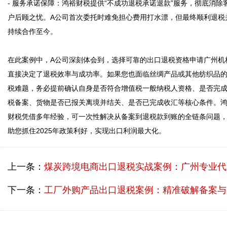
- 服务承诺保障：鸿裕财税提供“不成功退税承诺退款”服务，彻底消除
户后顾之忧。A公司首次委托时难免担心费用打水漂，但最终顺利退税
持续合作至今。

在此案例中，A公司深刻体会到，选择可靠的出口退税资格申请广州机
直接决定了退税效率与成功率。如果您也面临丝绸产品或其他纺织品
税难题，务必提前确认自身是否符合增值税一般纳税人资格、是否完
税备案、货物是否已报关离境并结关、是否已完成收汇等核心条件。
财税凭借多年经验，可一次性解决从备案到退税款到账的全链条问题
上一条：
煤炭跨境电商出口退税实战案例：广州专业代理出口退税机构助您合规高效退税
下一条：
工厂外购产品出口退税案例：精准破解备案与申报难题，实现高效退税