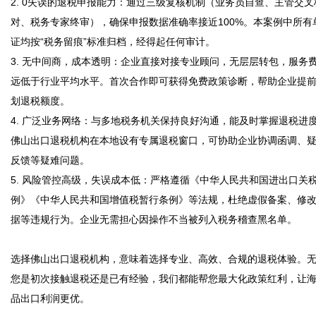
2. 0失误的退税申报能力：通过三级复核机制（业务员自查、主管交叉
对、税务专家终审），确保申报数据准确率接近100%。本案例中所有
证均按“税务留痕”标准归档，经得起任何审计。

3. 无中间商，成本透明：企业直接对接专业顾问，无层层转包，服务
远低于行业平均水平。首次合作即可获得免费政策诊断，帮助企业提
划退税额度。

4. 广泛业务网络：与多地税务机关保持良好沟通，能及时掌握退税进
佛山出口退税机构在本地设有专属退税窗口，可协助企业协调函调、
反馈等疑难问题。

5. 风险管控高级，失误成本低：严格遵循《中华人民共和国进出口关
例》《中华人民共和国增值税暂行条例》等法规，杜绝虚假备案、修
据等违规行为。企业无需担心因操作不当被列入税务稽查黑名单。

选择佛山出口退税机构，意味着选择专业、高效、合规的退税体验。
您是初次接触退税还是已有经验，我们都能帮您最大化政策红利，让
品出口利润更优。