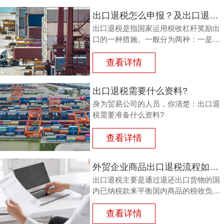
出口退税怎么申报？及出口退税怎么进行填写增值税申报表?
出口退税是指国家运用税收杠杆奖励出
口的一种措施。一般分为两种：一是退
还进口税，即出口产品企业用进口原料
或半成品，加工制成产品出口时，退还
查看详情
其已纳的进口税。
出口退税需要什么资料?
身为贸易公司的人员，你清楚：出口退
税需要准备什么资料?
查看详情
外贸企业商品出口退税流程如何？鸿裕以鞋业公司申请出口退税为例
出口退税主要是通过退还出口货物的国
内已纳税款来平衡国内商品的税收负
担，从而鼓励企业出口。那么，外贸商
品出口退税流程如何？能退多少？广州
查看详情
鸿裕财税以下用案例说明。