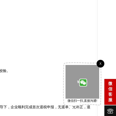
X
验。

微
信
客
服
微信扫一扫,直接沟通!
程指导下，企业顺利完成首次退税申报，无退单、无补正，退

