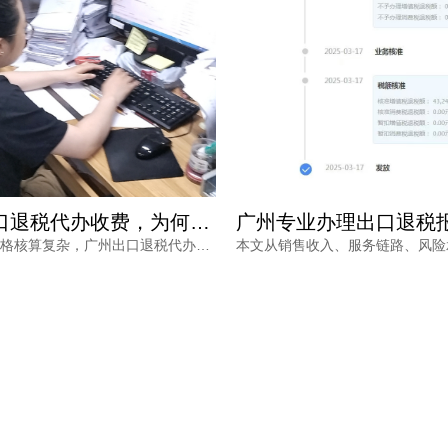
广州专业办理出口退税报价如何确定？看完不再被低价套路
本文从销售收入、服务链路、风险承担等维度，分析广州专业办理出口退税报价的差异原因，帮助外贸企业负责人理性选择代办服务，兼顾成本与退税安全。同时介绍鸿裕财税的服务优势，提供免费方案定制。