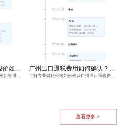
广州出口退税费用如何确认？专业财税公司根据什么定价？
广州出口退税费用多少才合理？别让隐形收费拖垮你的利润
了解专业财税公司如何确认广州出口退税费用，从业务规模、商品属性、单证质量、政策合规等维度解读报价逻辑，帮助外贸企业避开退税价格核算风险，找到性价比更高的申报路径。
出口退税是外贸企业的重要利润来源，但广州出口退税费用到底多少才合理？价格不透明、拖着不退、申报失败等风险让不少企业主头疼。本文从市场行情、服务内容与专业程度出发，帮你理清费用的真实构成，并给出可落地的选择建议。
查看更多 >