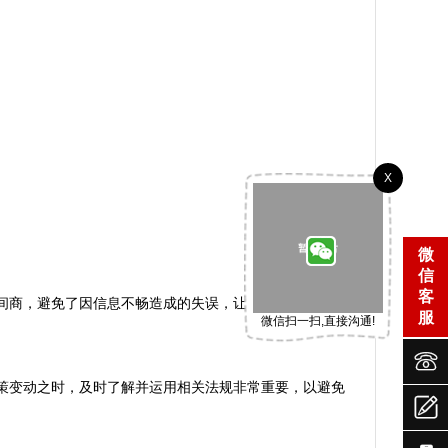
X
微
信
客
间商，避免了因信息不畅造成的失误，让退税申报尽可能
服
微信扫一扫,直接沟通!


策变动之时，及时了解并运用相关法规非常重要，以避免
