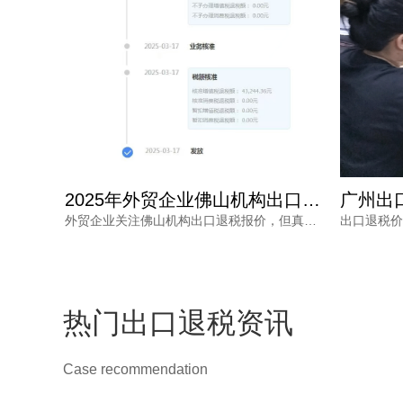
2025年外贸企业佛山机构出口退税报价多少？选错白花钱
广州出口退税代办收费，为何从几千到上万不等？一文读懂
外贸企业关注佛山机构出口退税报价，但真正需要的是安全、高效的退税结果。本文分析报价差异原因，解读2025年出口退税政策变化，并介绍鸿裕财税透明定价、不成功免费退、一手团队不外包等核心优势。
出口退税价格核算复杂，广州出口退税代办收费从几千到上万不等，究竟差在哪里？本文梳理影响收费的核心因素与价格核算风险，并解读鸿裕财税的透明报价策略。
热门出口退税资讯
Case recommendation