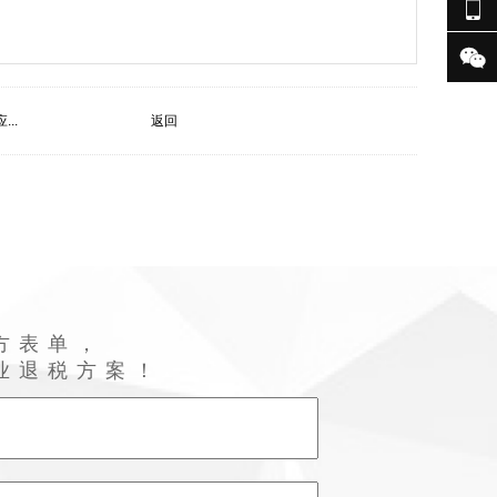


..
返回
方表单，
业退税方案！