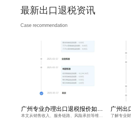
最新出口退税资讯
Case recommendation
广州出口退税代办收费，为何从几千到上万不等？一文读懂
广州专业办理出口退税报价如何确定？看完不再被低价套路
出口退税价格核算复杂，广州出口退税代办收费从几千到上万不等，究竟差在哪里？本文梳理影响收费的核心因素与价格核算风险，并解读鸿裕财税的透明报价策略。
本文从销售收入、服务链路、风险承担等维度，分析广州专业办理出口退税报价的差异原因，帮助外贸企业负责人理性选择代办服务，兼顾成本与退税安全。同时介绍鸿裕财税的服务优势，提供免费方案定制。