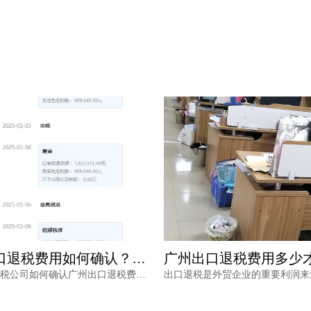
广州出口退税费用如何确认？专业财税公司根据什么定价？
了解专业财税公司如何确认广州出口退税费用，从业务规模、商品属性、单证质量、政策合规等维度解读报价逻辑，帮助外贸企业避开退税价格核算风险，找到性价比更高的申报路径。