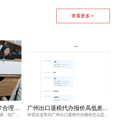
查看更多 >
广州出口退税费用多少才合理？别让隐形收费拖垮你的利润
广州出口退税代办报价高低差在哪？从失败退款看真实价值
出口退税是外贸企业的重要利润来源，但广州出口退税费用到底多少才合理？价格不透明、拖着不退、申报失败等风险让不少企业主头疼。本文从市场行情、服务内容与专业程度出发，帮你理清费用的真实构成，并给出可落地的选择建议。
外贸企业常问广州出口退税代办报价怎么定，低价背后可能藏着二次收费或服务缩水。本文从价格构成、服务效率、成功保障等角度拆解真实成本，帮助负责人避开退税陷阱。