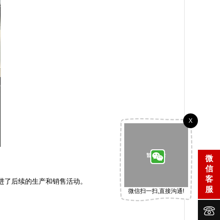
X
微
信
客
了后续的生产和销售活动。

服
微信扫一扫,直接沟通!

