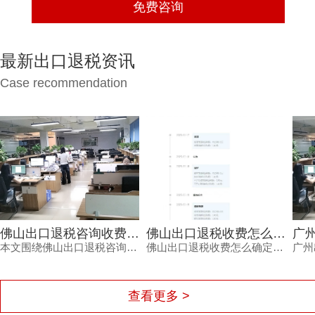
最新出口退税资讯
Case recommendation
佛山出口退税咨询收费怎么算？三个维度决定最终报价。
佛山出口退税收费怎么确定？别再为糊涂账买单，内行揭秘
本文围绕佛山出口退税咨询收费的定价逻辑，结合企业是否需辅助报关申请产地证、报关单量及收入结构等维度，帮助外贸企业理解收费背后的服务价值，并给出透明报价与专业服务建议，助力企业顺畅完成退税申报。
佛山出口退税收费怎么确定？本文从企业做账现状、机构定价逻辑、服务价值三方面展开分析，帮助外贸企业避开低价陷阱与隐性收费。鸿裕财税以透明收费、专业团队、完善服务及不成功退款承诺，为出口企业提供可靠选择。
查看更多 >