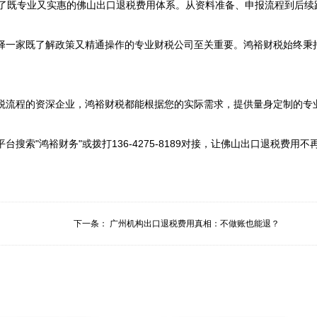
了既专业又实惠的佛山出口退税费用体系。从资料准备、申报流程到后续跟
择一家既了解政策又精通操作的专业财税公司至关重要。鸿裕财税始终秉持
税流程的资深企业，鸿裕财税都能根据您的实际需求，提供量身定制的专业
搜索"鸿裕财务"或拨打136-4275-8189对接，让佛山出口退税费
下一条：
广州机构出口退税费用真相：不做账也能退？