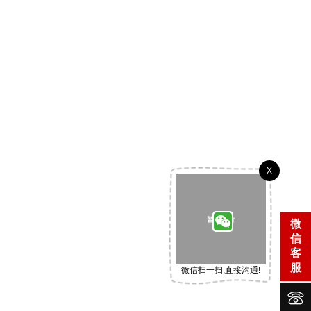
X
微
信
客
服
微信扫一扫,直接沟通!

