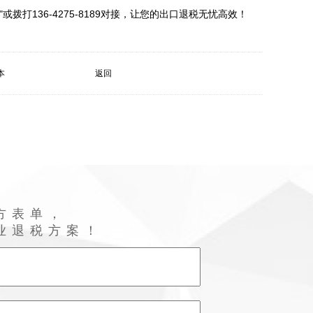
本
返回
方表单，
业退税方案！