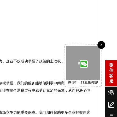
X
力。企业不仅成功掌握了政策的主动权，还建立起了以政
微
信
客
服
微信扫一扫,直接沟通!
敏锐掌握，我们的服务能够做到零中间商、零失误的退税
企业在整个退税过程中感受到充足的保障，从而解决了他



市场竞争力的重要保障。我们期待帮助更多企业把握住这
