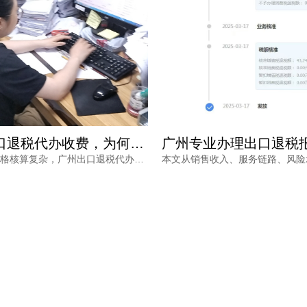
广州出口退税代办收费，为何从几千到上万不等？一文读懂
出口退税价格核算复杂，广州出口退税代办收费从几千到上万不等，究竟差在哪里？本文梳理影响收费的核心因素与价格核算风险，并解读鸿裕财税的透明报价策略。