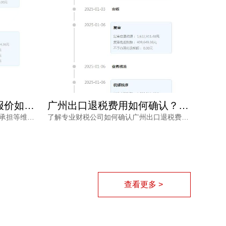
广州专业办理出口退税报价如何确定？看完不再被低价套路
广州出口退税费用如何确认？专业财税公司根据什么定价？
本文从销售收入、服务链路、风险承担等维度，分析广州专业办理出口退税报价的差异原因，帮助外贸企业负责人理性选择代办服务，兼顾成本与退税安全。同时介绍鸿裕财税的服务优势，提供免费方案定制。
了解专业财税公司如何确认广州出口退税费用，从业务规模、商品属性、单证质量、政策合规等维度解读报价逻辑，帮助外贸企业避开退税价格核算风险，找到性价比更高的申报路径。
查看更多 >