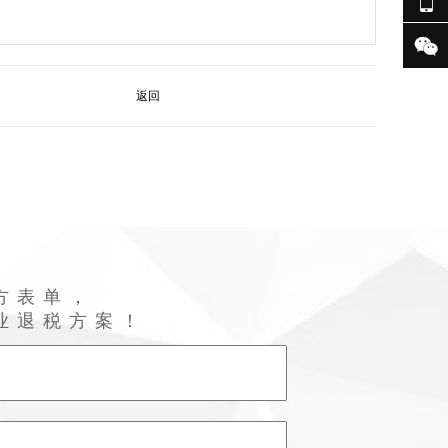

返回
方表单，
业退税方案！