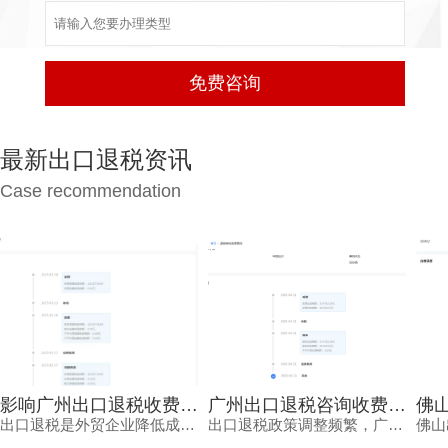
最新出口退税资讯
Case recommendation
影响广州出口退税收费的四个关键维度，出口企业要看清
广州出口退税咨询收费大起底：高报价与低报价背后差在哪
出口退税是外贸企业降低成本、加速资金周转的重要政策工具，但价格核算与收费逻辑常让企业困惑。本文梳理影响广州出口退税收费的四个业务维度，结合申报风险与常见误区，帮助企业看清收费背后的专业价值，找到稳妥可靠的退税服务伙伴。
出口退税政策调整频繁，广州出口退税咨询收费从几千到几万不等，背后差异在服务深度与专业能力。本文结合2024年出口退税新政，梳理收费影响因素、价格核算常见风险，并给出鸿裕财税的透明报价方案。