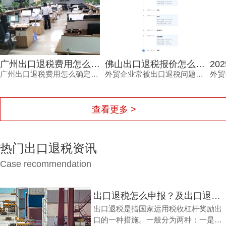
广州出口退税费用怎么确定？这三个细节不看清容易钱货两空
佛山出口退税报价怎么确定？每月报关单量是关键参考因素
广州出口退税费用怎么确定？不同代理机构报价差异大，背后隐藏着服务范围、团队专业度、流程透明度与售后保障的多重考量。本文结合外贸企业真实痛点，梳理费用确定的三大细节，帮助负责人避开退税路上的坑，让每一笔销售收入都退得安心。
外贸企业常被出口退税问题困扰，佛山出口退税报价怎么确定？本文从每月报关单量等维度拆解，帮助负责人了解报价逻辑。
查看更多 >
热门出口退税资讯
Case recommendation
出口退税怎么申报？及出口退税怎么进行填写增值税申报表?
出口退税是指国家运用税收杠杆奖励出
口的一种措施。一般分为两种：一是退