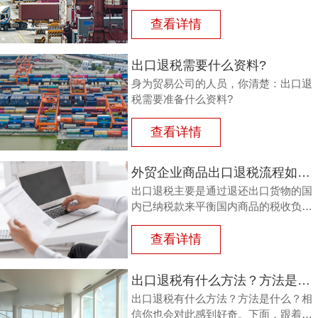
还进口税，即出口产品企业用进口原料
或半成品，加工制成产品出口时，退还
查看详情
其已纳的进口税。
出口退税需要什么资料?
身为贸易公司的人员，你清楚：出口退
税需要准备什么资料?
查看详情
外贸企业商品出口退税流程如何？鸿裕以鞋业公司申请出口退税为例
出口退税主要是通过退还出口货物的国
内已纳税款来平衡国内商品的税收负
担，从而鼓励企业出口。那么，外贸商
品出口退税流程如何？能退多少？广州
查看详情
鸿裕财税以下用案例说明。
出口退税有什么方法？方法是什么？
出口退税有什么方法？方法是什么？相
信你也会对此感到好奇。下面，跟着广