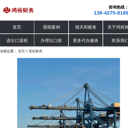
咨询热线
136-4275-818
退税案例
报关和船务
关于鸿裕财税
新
进出口退税
退税案例
办理出口权
税
办理出口权
更多代办服务
联系我们
当前位置：
首页
退税案例
>