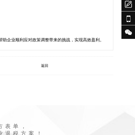



返回
方表单，
业退税方案！