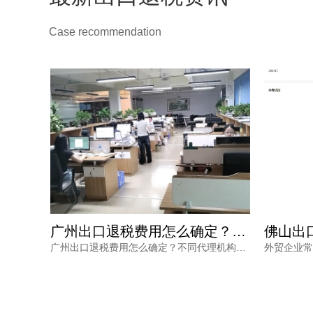
Case recommendation
佛山出口退税收费怎么确定？别再为糊涂账买单，内行揭秘
广州出口退税费用怎么确定？这三个细节不看清容易钱货两空
佛山出口退税收费怎么确定？本文从企业做账现状、机构定价逻辑、服务价值三方面展开分析，帮助外贸企业避开低价陷阱与隐性收费。鸿裕财税以透明收费、专业团队、完善服务及不成功退款承诺，为出口企业提供可靠选择。
广州出口退税费用怎么确定？不同代理机构报价差异大，背后隐藏着服务范围、团队专业度、流程透明度与售后保障的多重考量。本文结合外贸企业真实痛点，梳理费用确定的三大细节，帮助负责人避开退税路上的坑，让每一笔销售收入都退得安心。