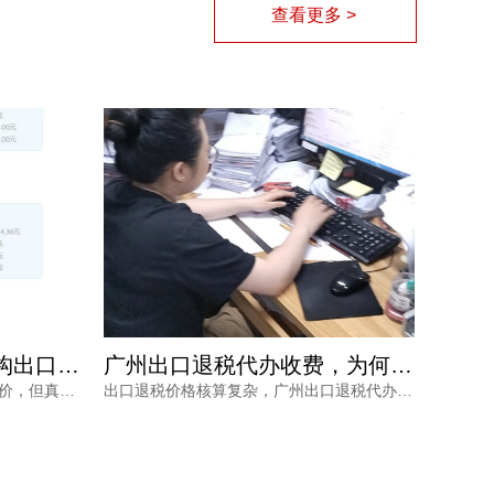
查看更多 >
2025年外贸企业佛山机构出口退税报价多少？选错白花钱
广州出口退税代办收费，为何从几千到上万不等？一文读懂
外贸企业关注佛山机构出口退税报价，但真正需要的是安全、高效的退税结果。本文分析报价差异原因，解读2025年出口退税政策变化，并介绍鸿裕财税透明定价、不成功免费退、一手团队不外包等核心优势。
出口退税价格核算复杂，广州出口退税代办收费从几千到上万不等，究竟差在哪里？本文梳理影响收费的核心因素与价格核算风险，并解读鸿裕财税的透明报价策略。