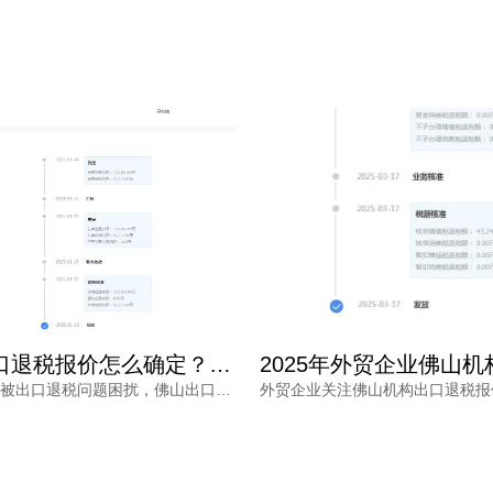
佛山出口退税报价怎么确定？每月报关单量是关键参考因素
外贸企业常被出口退税问题困扰，佛山出口退税报价怎么确定？本文从每月报关单量等维度拆解，帮助负责人了解报价逻辑。