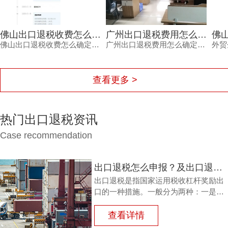
佛山出口退税收费怎么确定？别再为糊涂账买单，内行揭秘
广州出口退税费用怎么确定？这三个细节不看清容易钱货两空
佛山出口退税收费怎么确定？本文从企业做账现状、机构定价逻辑、服务价值三方面展开分析，帮助外贸企业避开低价陷阱与隐性收费。鸿裕财税以透明收费、专业团队、完善服务及不成功退款承诺，为出口企业提供可靠选择。
广州出口退税费用怎么确定？不同代理机构报价差异大，背后隐藏着服务范围、团队专业度、流程透明度与售后保障的多重考量。本文结合外贸企业真实痛点，梳理费用确定的三大细节，帮助负责人避开退税路上的坑，让每一笔销售收入都退得安心。
查看更多 >
热门出口退税资讯
Case recommendation
出口退税怎么申报？及出口退税怎么进行填写增值税申报表?
出口退税是指国家运用税收杠杆奖励出
口的一种措施。一般分为两种：一是退
还进口税，即出口产品企业用进口原料
或半成品，加工制成产品出口时，退还
查看详情
其已纳的进口税。