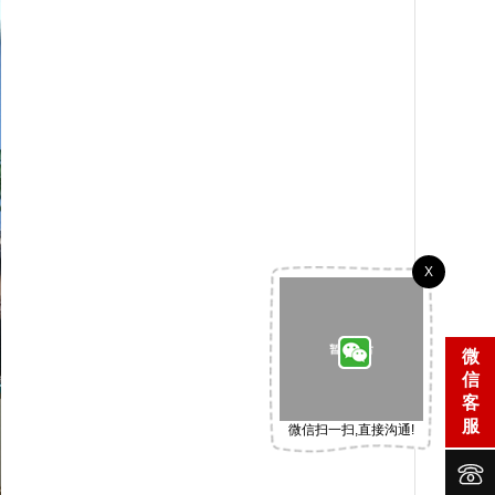
X
微
信
客
服
微信扫一扫,直接沟通!

