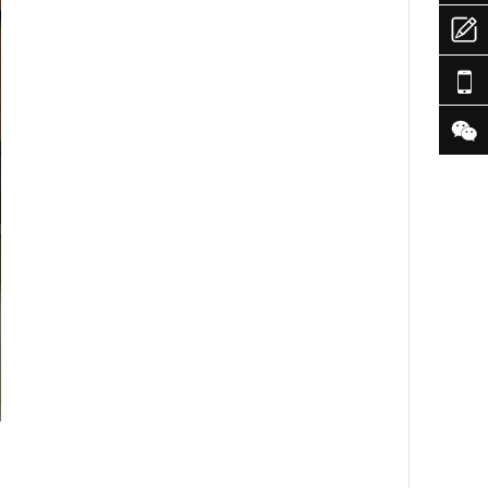


