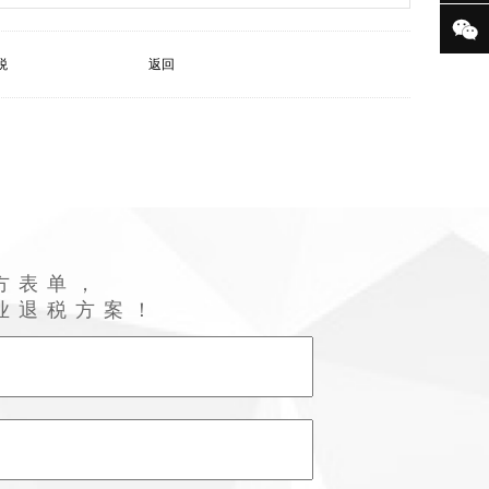

税
返回
方表单，
业退税方案！