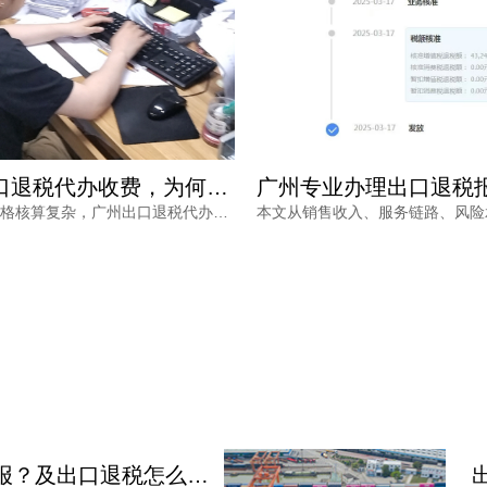
广州专业办理出口退税报价如何确定？看完不再被低价套路
本文从销售收入、服务链路、风险承担等维度，分析广州专业办理出口退税报价的差异原因，帮助外贸企业负责人理性选择代办服务，兼顾成本与退税安全。同时介绍鸿裕财税的服务优势，提供免费方案定制。
出口退税怎么申报？及出口退税怎么进行填写增值税申报表?