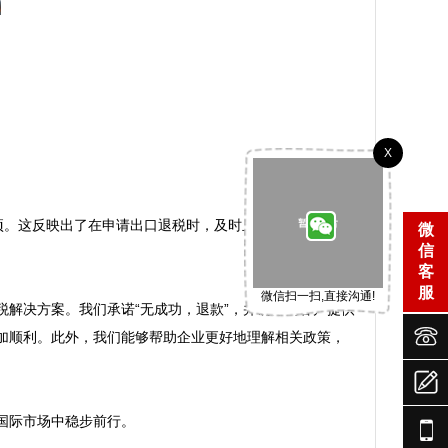
X
项。这反映出了在申请出口退税时，及时且规范的收汇是不
微
信
客
服
微信扫一扫,直接沟通!
解决方案。我们承诺“无成功，退款”，并确保为客户提供


加顺利。此外，我们能够帮助企业更好地理解相关政策，

国际市场中稳步前行。
