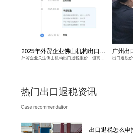
2025年外贸企业佛山机构出口退税报价多少？选错白花钱
广州出口退税代办收费，为何从几千到上万不等？一文读懂
外贸企业关注佛山机构出口退税报价，但真正需要的是安全、高效的退税结果。本文分析报价差异原因，解读2025年出口退税政策变化，并介绍鸿裕财税透明定价、不成功免费退、一手团队不外包等核心优势。
出口退税价格核算复杂，广州出口退税代办收费从几千到上万不等，究竟差在哪里？本文梳理影响收费的核心因素与价格核算风险，并解读鸿裕财税的透明报价策略。
热门出口退税资讯
Case recommendation