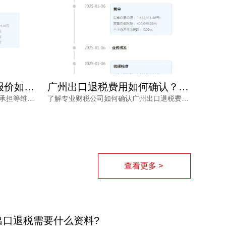
广州出口退税费用如何确认？专业财税公司根据什么定价？
广州出口退税费用多少才合理？别让隐形收费拖垮你的利润
了解专业财税公司如何确认广州出口退税费用，从业务规模、商品属性、单证质量、政策合规等维度解读报价逻辑，帮助外贸企业避开退税价格核算风险，找到性价比更高的申报路径。
出口退税是外贸企业的重要利润来源，但广州出口退税费用到底多少才合理？价格不透明、拖着不退、申报失败等风险让不少企业主头疼。本文从市场行情、服务内容与专业程度出发，帮你理清费用的真实构成，并给出可落地的选择建议。
查看更多 >
出口退税需要什么资料?