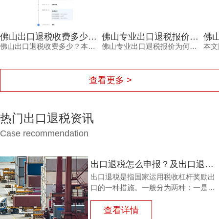
佛山出口退税收费多少？别让低价蒙住眼，这笔账这样算
佛山专业出口退税报价差在哪？财税公司认准三项硬指标
佛山出口退税收费多少？本文从是否做账、价格优势、服务保障三个角度，分析外贸企业选择退税服务时真正应该关注的成本与风险，强调透明收费与成功退款的保障。
佛山专业出口退税报价为何存在差异？专业的财税公司会根据是否需要辅助报关申请产地证、报关单量以及收入结构三个维度确认服务范围与风险成本。鸿裕财税在报价前会逐一摸清这些要素，让外贸企业看到价格背后的专业依据。
查看更多 >
热门出口退税资讯
Case recommendation
出口退税怎么申报？及出口退税怎么进行填写增值税申报表?
出口退税是指国家运用税收杠杆奖励出
口的一种措施。一般分为两种：一是退
还进口税，即出口产品企业用进口原料
或半成品，加工制成产品出口时，退还
查看详情