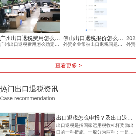
广州出口退税费用怎么确定？这三个细节不看清容易钱货两空
佛山出口退税报价怎么确定？每月报关单量是关键参考因素
广州出口退税费用怎么确定？不同代理机构报价差异大，背后隐藏着服务范围、团队专业度、流程透明度与售后保障的多重考量。本文结合外贸企业真实痛点，梳理费用确定的三大细节，帮助负责人避开退税路上的坑，让每一笔销售收入都退得安心。
外贸企业常被出口退税问题困扰，佛山出口退税报价怎么确定？本文从每月报关单量等维度拆解，帮助负责人了解报价逻辑。
查看更多 >
热门出口退税资讯
Case recommendation
出口退税怎么申报？及出口退税怎么进行填写增值税申报表?
出口退税是指国家运用税收杠杆奖励出
口的一种措施。一般分为两种：一是退