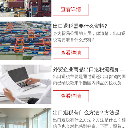
还进口税，即出口产品企业用进口原料
或半成品，加工制成产品出口时，退还
查看详情
其已纳的进口税。
出口退税需要什么资料?
身为贸易公司的人员，你清楚：出口退
税需要准备什么资料?
查看详情
外贸企业商品出口退税流程如何？鸿裕以鞋业公司申请出口退税为例
出口退税主要是通过退还出口货物的国
内已纳税款来平衡国内商品的税收负
担，从而鼓励企业出口。那么，外贸商
品出口退税流程如何？能退多少？广州
查看详情
鸿裕财税以下用案例说明。
出口退税有什么方法？方法是什么？
出口退税有什么方法？方法是什么？相
信你也会对此感到好奇。下面，跟着广