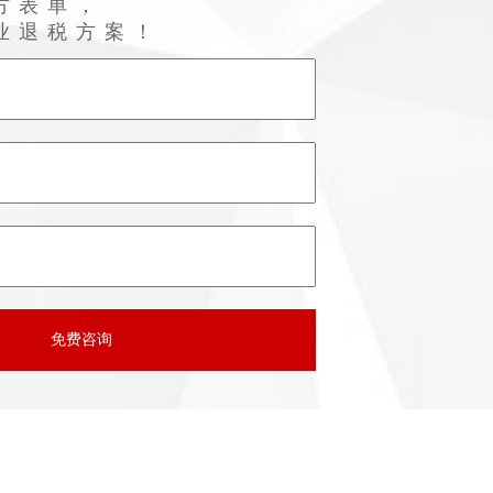
方表单，
业退税方案！