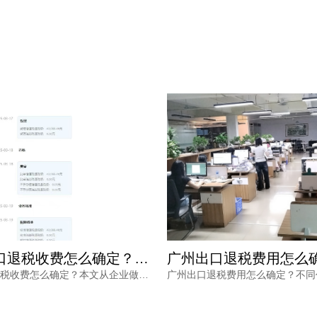
佛山出口退税收费怎么确定？别再为糊涂账买单，内行揭秘
佛山出口退税收费怎么确定？本文从企业做账现状、机构定价逻辑、服务价值三方面展开分析，帮助外贸企业避开低价陷阱与隐性收费。鸿裕财税以透明收费、专业团队、完善服务及不成功退款承诺，为出口企业提供可靠选择。