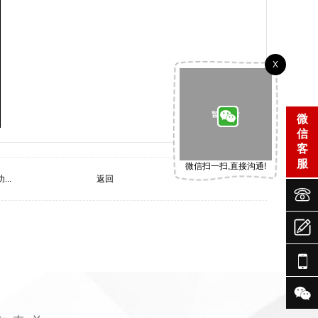
X
微
信
客
服
微信扫一扫,直接沟通!
..
返回




