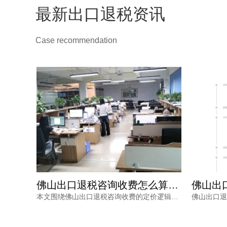
最新出口退税资讯
Case recommendation
佛山专业出口退税报价差在哪？财税公司认准三项硬指标
佛山出口退税咨询收费怎么算？三个维度决定最终报价。
佛山专业出口退税报价为何存在差异？专业的财税公司会根据是否需要辅助报关申请产地证、报关单量以及收入结构三个维度确认服务范围与风险成本。鸿裕财税在报价前会逐一摸清这些要素，让外贸企业看到价格背后的专业依据。
本文围绕佛山出口退税咨询收费的定价逻辑，结合企业是否需辅助报关申请产地证、报关单量及收入结构等维度，帮助外贸企业理解收费背后的服务价值，并给出透明报价与专业服务建议，助力企业顺畅完成退税申报。