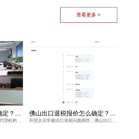
查看更多 >
广州出口退税费用怎么确定？这三个细节不看清容易钱货两空
佛山出口退税报价怎么确定？每月报关单量是关键参考因素
广州出口退税费用怎么确定？不同代理机构报价差异大，背后隐藏着服务范围、团队专业度、流程透明度与售后保障的多重考量。本文结合外贸企业真实痛点，梳理费用确定的三大细节，帮助负责人避开退税路上的坑，让每一笔销售收入都退得安心。
外贸企业常被出口退税问题困扰，佛山出口退税报价怎么确定？本文从每月报关单量等维度拆解，帮助负责人了解报价逻辑。