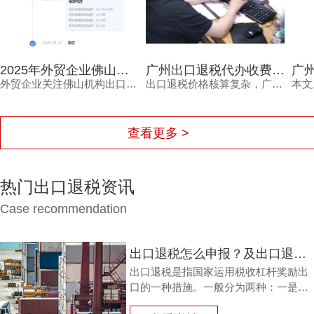
2025年外贸企业佛山机构出口退税报价多少？选错白花钱
广州出口退税代办收费，为何从几千到上万不等？一文读懂
外贸企业关注佛山机构出口退税报价，但真正需要的是安全、高效的退税结果。本文分析报价差异原因，解读2025年出口退税政策变化，并介绍鸿裕财税透明定价、不成功免费退、一手团队不外包等核心优势。
出口退税价格核算复杂，广州出口退税代办收费从几千到上万不等，究竟差在哪里？本文梳理影响收费的核心因素与价格核算风险，并解读鸿裕财税的透明报价策略。
查看更多 >
热门出口退税资讯
Case recommendation
出口退税怎么申报？及出口退税怎么进行填写增值税申报表?
出口退税是指国家运用税收杠杆奖励出
口的一种措施。一般分为两种：一是退
还进口税，即出口产品企业用进口原料