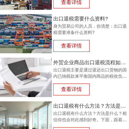
或半成品，加工制成产品出口时，退还
查看详情
其已纳的进口税。
出口退税需要什么资料?
身为贸易公司的人员，你清楚：出口退
税需要准备什么资料?
查看详情
外贸企业商品出口退税流程如何？鸿裕以鞋业公司申请出口退税为例
出口退税主要是通过退还出口货物的国
内已纳税款来平衡国内商品的税收负
担，从而鼓励企业出口。那么，外贸商
品出口退税流程如何？能退多少？广州
查看详情
鸿裕财税以下用案例说明。
出口退税有什么方法？方法是什么？
出口退税有什么方法？方法是什么？相
信你也会对此感到好奇。下面，跟着广
州鸿裕财税一同了解一下。