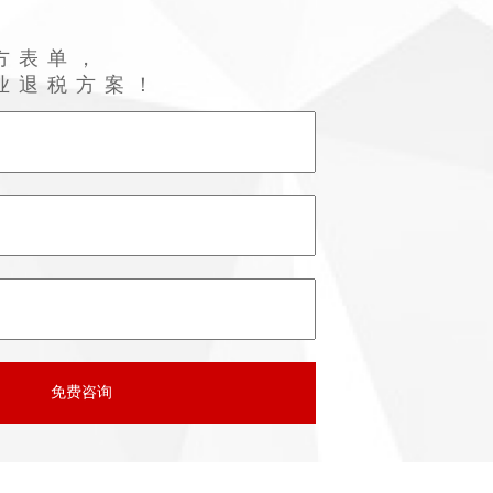
方表单，
业退税方案！