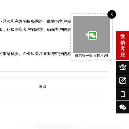
X
业经验和完善的服务网络，能够为客户提供一站式的退税
报，积极响应客户的需求，确保客户的服务保障与价格透
微
信
客
的市场机会。企业应关注备案与申报的相关规定，确保所
服
微信扫一扫,直接沟通!



返回

