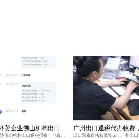
广州出口退税代办收费，为何从几千到上万不等？一文读懂
出口退税价格核算复杂，广州出口退税代办收费从几千到上万不等，究竟差在哪里？本文梳理影响收费的核心因素与价格核算风险，并解读鸿裕财税的透明报价策略。