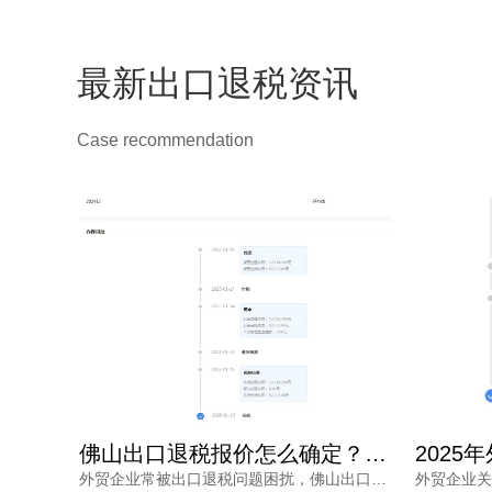
最新出口退税资讯
Case recommendation
佛山出口退税报价怎么确定？每月报关单量是关键参考因素
2025年外贸企业佛山机构出口退税报价多少？选错白花钱
外贸企业常被出口退税问题困扰，佛山出口退税报价怎么确定？本文从每月报关单量等维度拆解，帮助负责人了解报价逻辑。
外贸企业关注佛山机构出口退税报价，但真正需要的是安全、高效的退税结果。本文分析报价差异原因，解读2025年出口退税政策变化，并介绍鸿裕财税透明定价、不成功免费退、一手团队不外包等核心优势。