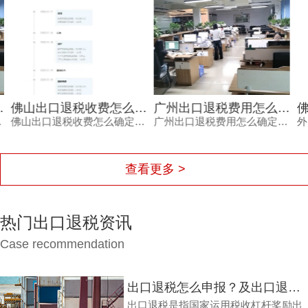
佛山出口退税收费怎么确定？别再为糊涂账买单，内行揭秘
广州出口退税费用怎么确定？这三个细节不看清容易钱货两空
佛山出口退税收费怎么确定？本文从企业做账现状、机构定价逻辑、服务价值三方面展开分析，帮助外贸企业避开低价陷阱与隐性收费。鸿裕财税以透明收费、专业团队、完善服务及不成功退款承诺，为出口企业提供可靠选择。
广州出口退税费用怎么确定？不同代理机构报价差异大，背后隐藏着服务范围、团队专业度、流程透明度与售后保障的多重考量。本文结合外贸企业真实痛点，梳理费用确定的三大细节，帮助负责人避开退税路上的坑，让每一笔销售收入都退得安心。
查看更多 >
热门出口退税资讯
Case recommendation
出口退税怎么申报？及出口退税怎么进行填写增值税申报表?
出口退税是指国家运用税收杠杆奖励出