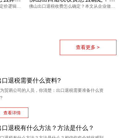
本文围绕佛山出口退税咨询收费的定价逻辑，结合企业是否需辅助报关申请产地证、报关单量及收入结构等维度，帮助外贸企业理解收费背后的服务价值，并给出透明报价与专业服务建议，助力企业顺畅完成退税申报。
佛山出口退税收费怎么确定？本文从企业做账现状、机构定价逻辑、服务价值三方面展开分析，帮助外贸企业避开低价陷阱与隐性收费。鸿裕财税以透明收费、专业团队、完善服务及不成功退款承诺，为出口企业提供可靠选择。
查看更多 >
出口退税需要什么资料?
为贸易公司的人员，你清楚：出口退税需要准备什么资
?
查看详情
出口退税有什么方法？方法是什么？
口退税有什么方法？方法是什么？相信你也会对此感到