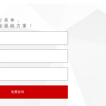
方表单，
业退税方案！