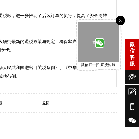
退税款，进一步推动了后续订单的执行，提高了资金周转
X
入研究最新的退税政策与规定，确保客户能在合规的前提
微
之忧。

信
客
服
微信扫一扫,直接沟通!
华人民共和国进出口关税条例》、《中华人民共和国企业



报
返回

