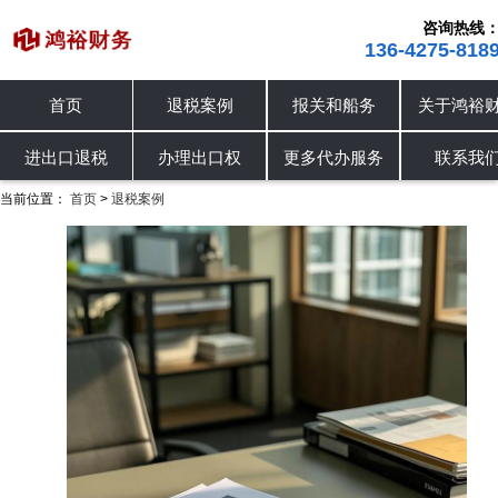
咨询热线
136-4275-818
首页
退税案例
报关和船务
关于鸿裕
进出口退税
退税案例
办理出口权
进出口退税
办理出口权
更多代办服务
联系我
当前位置：
首页
退税案例
>