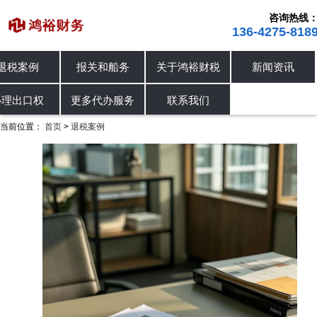
咨询热线
136-4275-818
首页
退税案例
报关和船务
关于鸿裕
进出口退税
退税案例
办理出口权
进出口退税
办理出口权
更多代办服务
联系我
当前位置：
首页
退税案例
>