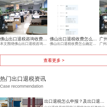
。
佛山出口退税收费怎么确定？别再为糊涂账买单，内行揭秘
广州出口退税费用怎么确定？这三个细节不看清容易钱货两空
佛山出口退税收费怎么确定？本文从企业做账现状、机构定价逻辑、服务价值三方面展开分析，帮助外贸企业避开低价陷阱与隐性收费。鸿裕财税以透明收费、专业团队、完善服务及不成功退款承诺，为出口企业提供可靠选择。
广州出口退税费用怎么确定？不同代理机构报价差异大，背后隐藏着服务范围、团队专业度、流程透明度与售后保障的多重考量。本文结合外贸企业真实痛点，梳理费用确定的三大细节，帮助负责人避开退税路上的坑，让每一笔销售收入都退得安心。
查看更多 >
热门出口退税资讯
Case recommendation
出口退税怎么申报？及出口退税怎么进行填写增值税申报表?