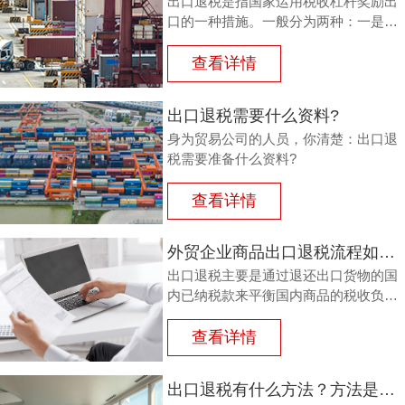
出口退税是指国家运用税收杠杆奖励出
口的一种措施。一般分为两种：一是退
还进口税，即出口产品企业用进口原料
或半成品，加工制成产品出口时，退还
查看详情
其已纳的进口税。
出口退税需要什么资料?
身为贸易公司的人员，你清楚：出口退
税需要准备什么资料?
查看详情
外贸企业商品出口退税流程如何？鸿裕以鞋业公司申请出口退税为例
出口退税主要是通过退还出口货物的国
内已纳税款来平衡国内商品的税收负
担，从而鼓励企业出口。那么，外贸商
品出口退税流程如何？能退多少？广州
查看详情
鸿裕财税以下用案例说明。
出口退税有什么方法？方法是什么？